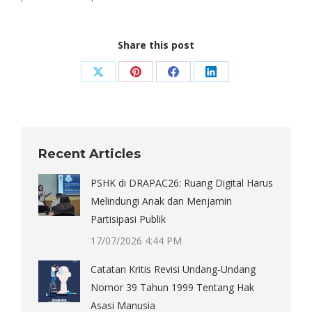
Share this post
Share
Share
Share
Share
on
on
on
on
X
Pinterest
Facebook
LinkedIn
Recent Articles
PSHK di DRAPAC26: Ruang Digital Harus
Melindungi Anak dan Menjamin
Partisipasi Publik
17/07/2026 4:44 PM
Catatan Kritis Revisi Undang-Undang
Nomor 39 Tahun 1999 Tentang Hak
Asasi Manusia