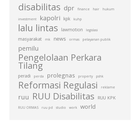
disabilitas
dpr
finance
hair
hukum
kapolri
kpk
investment
kuhp
lalu lintas
lawmotion
legislasi
news
masyarakat
mk
ormas
pelayanan publik
pemilu
Pengelolaan Perkara
Tilang
prolegnas
peradi
perda
property
pshk
Reformasi Regulasi
reklame
RUU Disabilitas
ruu
RUU KPK
world
RUU ORMAS
ruu pd
studio
work