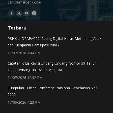
pshukum@pshk.or.id
Find us on:
Facebook
X
YouTube
Instagram
page
page
page
page
Terbaru
opens
opens
opens
opens
in
in
in
in
PSHK di DRAPAC26: Ruang Digital Harus Melindungi Anak
new
new
new
new
dan Menjamin Partisipasi Publik
window
window
window
window
17/07/2026 4:44 PM
Catatan Kritis Revisi Undang-Undang Nomor 39 Tahun
1999 Tentang Hak Asasi Manusia
14/07/2026 12:32 PM
Kumpulan Tulisan Konferensi Nasional Kebebasan Sipil
2025
17/06/2026 4:23 PM