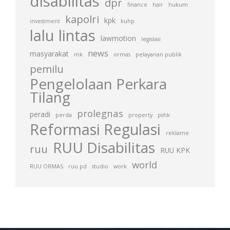
disabilitas
dpr
finance
hair
hukum
kapolri
kpk
investment
kuhp
lalu lintas
lawmotion
legislasi
news
masyarakat
mk
ormas
pelayanan publik
pemilu
Pengelolaan Perkara
Tilang
prolegnas
peradi
perda
property
pshk
Reformasi Regulasi
reklame
RUU Disabilitas
ruu
RUU KPK
world
RUU ORMAS
ruu pd
studio
work