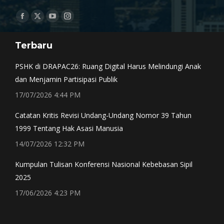
Find us on:
Facebook
X
YouTube
Instagram
page
page
page
page
Terbaru
opens
opens
opens
opens
in
in
in
in
PSHK di DRAPAC26: Ruang Digital Harus Melindungi Anak
new
new
new
new
dan Menjamin Partisipasi Publik
window
window
window
window
17/07/2026 4:44 PM
Catatan Kritis Revisi Undang-Undang Nomor 39 Tahun
1999 Tentang Hak Asasi Manusia
14/07/2026 12:32 PM
Kumpulan Tulisan Konferensi Nasional Kebebasan Sipil
2025
17/06/2026 4:23 PM