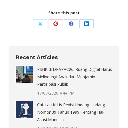
Share this post
Share
Share
Share
Share
on
on
on
on
X
Pinterest
Facebook
LinkedIn
Recent Articles
PSHK di DRAPAC26: Ruang Digital Harus
Melindungi Anak dan Menjamin
Partisipasi Publik
17/07/2026 4:44 PM
Catatan Kritis Revisi Undang-Undang
Nomor 39 Tahun 1999 Tentang Hak
Asasi Manusia