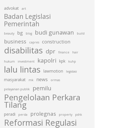
advokat
art
Badan Legislasi
Pemerintah
budi gunawan
bg
beauty
blog
build
business
construction
capres
disabilitas
dpr
finance
hair
kapolri
kpk
hukum
investment
kuhp
lalu lintas
lawmotion
legislasi
news
masyarakat
mk
ormas
pemilu
pelayanan publik
Pengelolaan Perkara
Tilang
prolegnas
peradi
perda
property
pshk
Reformasi Regulasi