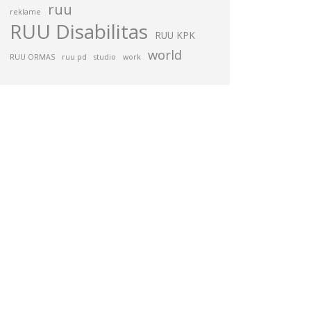
ruu
reklame
RUU Disabilitas
RUU KPK
world
RUU ORMAS
ruu pd
studio
work