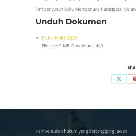
Tim penyusun buku Memperluas Partisipasi, Melaw
Unduh Dokumen
BUKU KNKS 2025
File size:
9 MB
Downloads:
449
Sha
Share
on
X
Pembentukan hukum yang bertanggung jawab