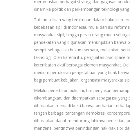
merumuskan berbagai strategi dan gagasan untuk 
dinamika politik dan perkembangan teknologi yang 
Tulisan-tulisan yang terhimpun dalam buku ini me
kebebasan sipil di Indonesia, mulai dari isu reformas
masyarakat sipil, hingga peran orang muda seba
pendekatan yang digunakan menunjukkan bahwa per
sempit sebagai isu hukum semata, melainkan berkai
teknologi. Oleh karena itu, penguatan civic space
keterlibatan aktif berbagai elemen masyarakat. Da
medium pertukaran pengetahuan yang tidak hanya r
bagi pembuat kebijakan, organisasi masyarakat sipi
Melalui penerbitan buku ini, tim penyusun berharap
dikembangkan, dan ditempatkan sebagai isu yang p
diharapkan menjadi bukti bahwa perhatian terhadap
tengah berbagai tantangan demokrasi kontemporer.
diharapkan dapat mendorong lahirnya penelitian, ad
mengenai pentingnya perlindungan hak-hak sipil dan