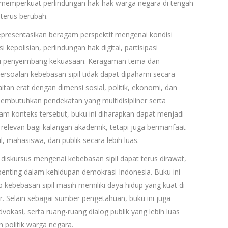
memperkuat perlindungan hak-hak warga negara di tengah
terus berubah.
representasikan beragam perspektif mengenai kondisi
i kepolisian, perlindungan hak digital, partisipasi
gai penyeimbang kekuasaan. Keragaman tema dan
soalan kebebasan sipil tidak dapat dipahami secara
tan erat dengan dimensi sosial, politik, ekonomi, dan
 membutuhkan pendekatan yang multidisipliner serta
lam konteks tersebut, buku ini diharapkan dapat menjadi
elevan bagi kalangan akademik, tetapi juga bermanfaat
l, mahasiswa, dan publik secara lebih luas.
 diskursus mengenai kebebasan sipil dapat terus dirawat,
enting dalam kehidupan demokrasi Indonesia. Buku ini
 kebebasan sipil masih memiliki daya hidup yang kuat di
 Selain sebagai sumber pengetahuan, buku ini juga
vokasi, serta ruang-ruang dialog publik yang lebih luas
 politik warga negara.