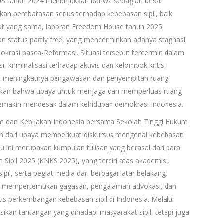
US tahun 2024 menunjukkan bahwa sebagian besar
kan pembatasan serius terhadap kebebasan sipil, baik
aat yang sama, laporan Freedom House tahun 2025
an status partly free, yang mencerminkan adanya stagnasi
rasi pasca-Reformasi. Situasi tersebut tercermin dalam
 kriminalisasi terhadap aktivis dan kelompok kritis,
erta meningkatnya pengawasan dan penyempitan ruang
ukkan bahwa upaya untuk menjaga dan memperluas ruang
 semakin mendesak dalam kehidupan demokrasi Indonesia.
um dan Kebijakan Indonesia bersama Sekolah Tinggi Hukum
ian dari upaya memperkuat diskursus mengenai kebebasan
uku ini merupakan kumpulan tulisan yang berasal dari para
Sipil 2025 (KNKS 2025), yang terdiri atas akademisi,
ipil, serta pegiat media dari berbagai latar belakang.
uk mempertemukan gagasan, pengalaman advokasi, dan
tis perkembangan kebebasan sipil di Indonesia. Melalui
ikan tantangan yang dihadapi masyarakat sipil, tetapi juga