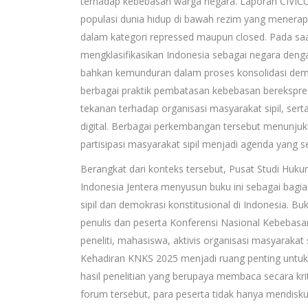
terhadap kebebasan warga negara. Laporan CIVIC
populasi dunia hidup di bawah rezim yang menerap
dalam kategori repressed maupun closed. Pada s
mengklasifikasikan Indonesia sebagai negara deng
bahkan kemunduran dalam proses konsolidasi demok
berbagai praktik pembatasan kebebasan berekspresi,
tekanan terhadap organisasi masyarakat sipil, s
digital. Berbagai perkembangan tersebut menunj
partisipasi masyarakat sipil menjadi agenda yang
Berangkat dari konteks tersebut, Pusat Studi Huk
Indonesia Jentera menyusun buku ini sebagai bag
sipil dan demokrasi konstitusional di Indonesia. B
penulis dan peserta Konferensi Nasional Kebebasan 
peneliti, mahasiswa, aktivis organisasi masyarakat s
Kehadiran KNKS 2025 menjadi ruang penting unt
hasil penelitian yang berupaya membaca secara kri
forum tersebut, para peserta tidak hanya mendiskus