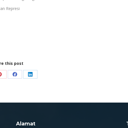
an Represi
re this post
Share
Share
Share
on
on
on
Pinterest
Facebook
LinkedIn
Alamat