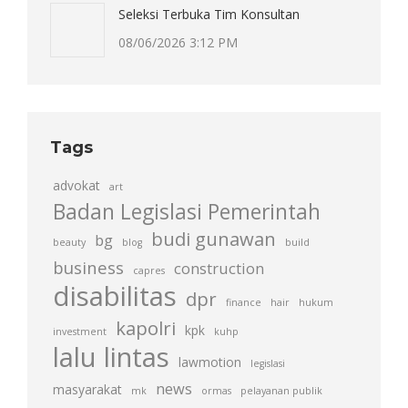
Seleksi Terbuka Tim Konsultan
08/06/2026 3:12 PM
Tags
advokat
art
Badan Legislasi Pemerintah
budi gunawan
bg
beauty
blog
build
business
construction
capres
disabilitas
dpr
finance
hair
hukum
kapolri
kpk
investment
kuhp
lalu lintas
lawmotion
legislasi
news
masyarakat
mk
ormas
pelayanan publik