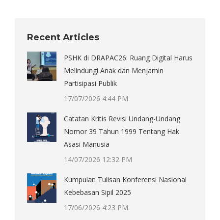
on
on
on
on
X
Pinterest
Facebook
LinkedIn
Recent Articles
PSHK di DRAPAC26: Ruang Digital Harus
Melindungi Anak dan Menjamin
Partisipasi Publik
17/07/2026 4:44 PM
Catatan Kritis Revisi Undang-Undang
Nomor 39 Tahun 1999 Tentang Hak
Asasi Manusia
14/07/2026 12:32 PM
Kumpulan Tulisan Konferensi Nasional
Kebebasan Sipil 2025
17/06/2026 4:23 PM