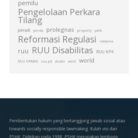
pemilu
Pengelolaan Perkara
Tilang
prolegnas
peradi
perda
property
pshk
Reformasi Regulasi
reklame
RUU Disabilitas
ruu
RUU KPK
world
RUU ORMAS
ruu pd
studio
work
Pembentukan hukum yang bertanggung jawab sosial atau
towards socially responsible lawmaking. Itulah visi dari
PSHK. Didirikan pada 1998, PSHK merupakan lembaga