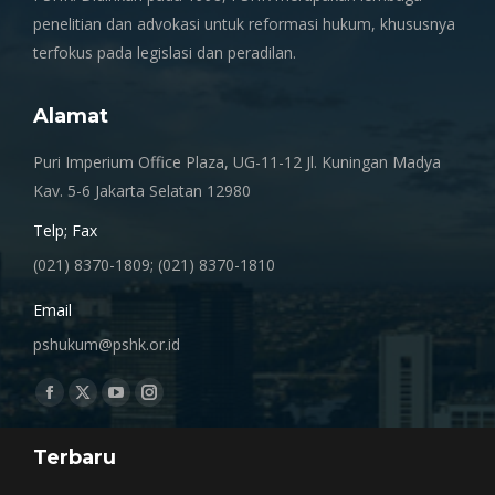
penelitian dan advokasi untuk reformasi hukum, khususnya
terfokus pada legislasi dan peradilan.
Alamat
Puri Imperium Office Plaza, UG-11-12 Jl. Kuningan Madya
Kav. 5-6 Jakarta Selatan 12980
Telp; Fax
(021) 8370-1809; (021) 8370-1810
Email
pshukum@pshk.or.id
Find us on:
Facebook
X
YouTube
Instagram
page
page
page
page
Terbaru
opens
opens
opens
opens
in
in
in
in