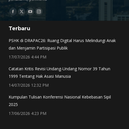
Find us on:
Facebook
X
YouTube
Instagram
page
page
page
page
Terbaru
opens
opens
opens
opens
in
in
in
in
PSHK di DRAPAC26: Ruang Digital Harus Melindungi Anak
new
new
new
new
dan Menjamin Partisipasi Publik
window
window
window
window
17/07/2026 4:44 PM
Catatan Kritis Revisi Undang-Undang Nomor 39 Tahun
1999 Tentang Hak Asasi Manusia
14/07/2026 12:32 PM
Kumpulan Tulisan Konferensi Nasional Kebebasan Sipil
2025
17/06/2026 4:23 PM