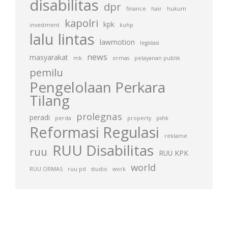
disabilitas
dpr
finance
hair
hukum
kapolri
kpk
investment
kuhp
lalu lintas
lawmotion
legislasi
news
masyarakat
mk
ormas
pelayanan publik
pemilu
Pengelolaan Perkara
Tilang
prolegnas
peradi
perda
property
pshk
Reformasi Regulasi
reklame
RUU Disabilitas
ruu
RUU KPK
world
RUU ORMAS
ruu pd
studio
work