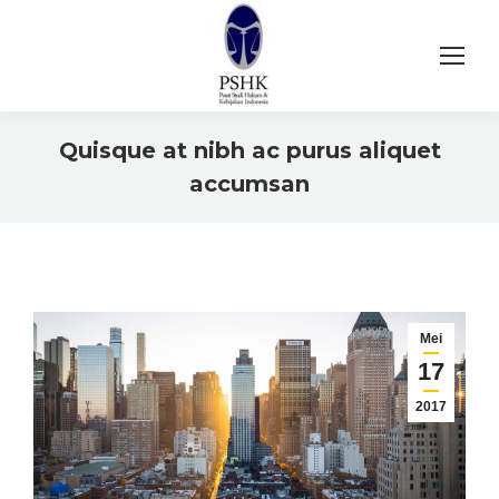
Quisque at nibh ac purus aliquet
accumsan
You are here:
Mei
17
2017