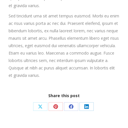
et gravida varius.
Sed tincidunt urna sit amet tempus euismod. Morbi eu enim
ac risus varius porta ac nec dui. Praesent eleifend, ipsum et
bibendum lobortis, ex nulla laoreet lorem, nec varius neque
mauris sit amet arcu. Phasellus elementum libero eget risus
ultricies, eget euismod dui venenatis ullamcorper vehicula.
Etiam eu varius leo. Maecenas a commodo augue. Fusce
lobortis ultricies sem, nec interdum ipsum vulputate a.
Quisque at nibh ac purus aliquet accumsan. In lobortis elit
et gravida varius.
Share this post
Share
Share
Share
Share
on
on
on
on
X
Pinterest
Facebook
LinkedIn