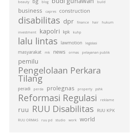
budi gunawan
bg
beauty
blog
build
business
construction
capres
disabilitas
dpr
finance
hair
hukum
kapolri
kpk
investment
kuhp
lalu lintas
lawmotion
legislasi
news
masyarakat
mk
ormas
pelayanan publik
pemilu
Pengelolaan Perkara
Tilang
prolegnas
peradi
perda
property
pshk
Reformasi Regulasi
reklame
RUU Disabilitas
ruu
RUU KPK
world
RUU ORMAS
ruu pd
studio
work