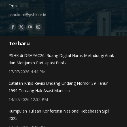
Email
pshukum@pshk.or.id
Find us on:
Facebook
X
YouTube
Instagram
page
page
page
page
Terbaru
opens
opens
opens
opens
in
in
in
in
PSHK di DRAPAC26: Ruang Digital Harus Melindungi Anak
new
new
new
new
dan Menjamin Partisipasi Publik
window
window
window
window
17/07/2026 4:44 PM
Catatan Kritis Revisi Undang-Undang Nomor 39 Tahun
1999 Tentang Hak Asasi Manusia
14/07/2026 12:32 PM
Kumpulan Tulisan Konferensi Nasional Kebebasan Sipil
2025