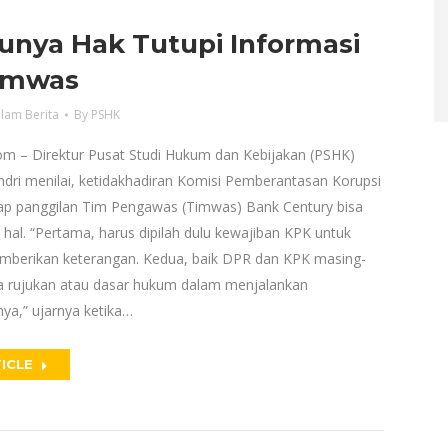
unya Hak Tutupi Informasi
Timwas
lam Berita
By
PSHK
m – Direktur Pusat Studi Hukum dan Kebijakan (PSHK)
ndri menilai, ketidakhadiran Komisi Pemberantasan Korupsi
ap panggilan Tim Pengawas (Timwas) Bank Century bisa
hal. “Pertama, harus dipilah dulu kewajiban KPK untuk
mberikan keterangan. Kedua, baik DPR dan KPK masing-
 rujukan atau dasar hukum dalam menjalankan
a,” ujarnya ketika…
ICLE