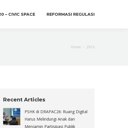
20 – CIVIC SPACE
REFORMASI REGULASI
You are here:
Home
2013
Recent Articles
PSHK di DRAPAC26: Ruang Digital
Harus Melindungi Anak dan
Menjamin Partisipasi Publik