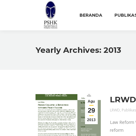
BERANDA
PUBLIKA
Yearly Archives:
2013
LRWD E
Agu
29
LRWD
,
Publikas
2013
Law Reform W
reform