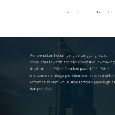
←
1
…
12
13
Pembentukan hukum yang bertanggung jawab
sosial atau towards socially responsible lawmaking
Itulah visi dari PSHK. Didirikan pada 1998, PSHK
merupakan lembaga penelitian dan advokasi untuk
reformasi hukum, khususnya terfokus pada legislas
dan peradilan.