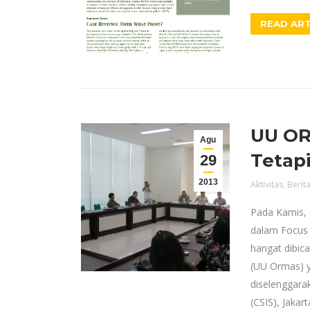
READ ART
UU OR
Agu
Tetapi
29
2013
Aktivitas
,
Berit
Pada Kamis, 
dalam Focus 
hangat dibic
(UU Ormas) y
diselenggarak
(CSIS), Jaka