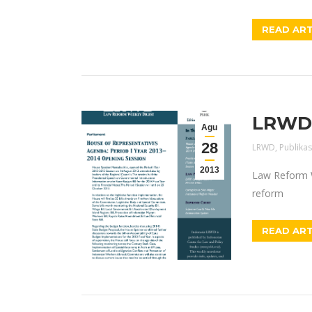
READ ART
LRWD E
Agu
28
LRWD
,
Publikas
2013
Law Reform W
reform
READ ART