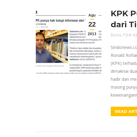
KPK P
Agu
dari 
22
2013
Berita
,
PSHK da
Sindonews.co
Ronald Rofia
(KPK) terhad
dimaknai dua 
hadir dan me
masing punya
kewenanganny
READ ART