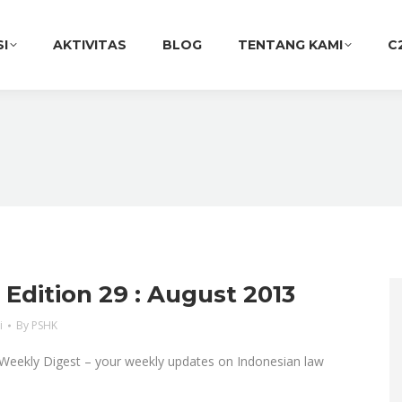
SI
AKTIVITAS
BLOG
TENTANG KAMI
C
dition 29 : August 2013
i
By
PSHK
eekly Digest – your weekly updates on Indonesian law