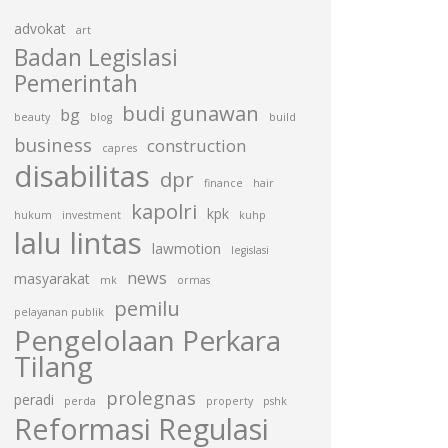
advokat
art
Badan Legislasi
Pemerintah
budi gunawan
bg
beauty
blog
build
business
construction
capres
disabilitas
dpr
finance
hair
kapolri
kpk
hukum
investment
kuhp
lalu lintas
lawmotion
legislasi
news
masyarakat
mk
ormas
pemilu
pelayanan publik
Pengelolaan Perkara
Tilang
prolegnas
peradi
perda
property
pshk
Reformasi Regulasi