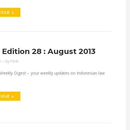
ICLE
dition 28 : August 2013
i
By
PSHK
eekly Digest – your weekly updates on Indonesian law
ICLE