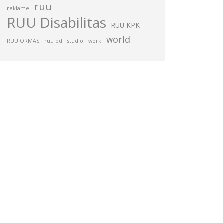
ruu
reklame
RUU Disabilitas
RUU KPK
world
RUU ORMAS
ruu pd
studio
work