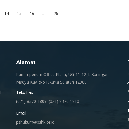
14
15
16
…
26
→
Alamat
.
Puri Imperium Office Plaza, UG-11-12 Jl. Kuningan
Madya Kav. 5-6 Jakarta Selatan 12980
i
Telp; Fax
(021) 8370-1809; (021) 8370-1810
Email
pshukum@pshk.or.id