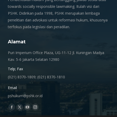
towards socially responsible lawmaking. Itulah visi dari
PSHK. Didirikan pada 1998, PSHK merupakan lembaga
penelitian dan advokasi untuk reformasi hukum, khususnya
terfokus pada legislasi dan peradilan.
Alamat
Puri Imperium Office Plaza, UG-11-12 Jl. Kuningan Madya
Kav. 5-6 Jakarta Selatan 12980
Telp; Fax
(021) 8370-1809; (021) 8370-1810
Email
pshukum@pshk.or.id
Find us on:
Facebook
X
YouTube
Instagram
page
page
page
page