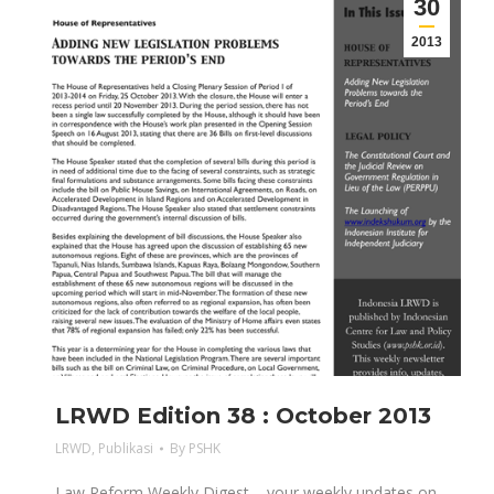
30
2013
LRWD Edition 38 : October 2013
LRWD
,
Publikasi
By
PSHK
Law Reform Weekly Digest – your weekly updates on