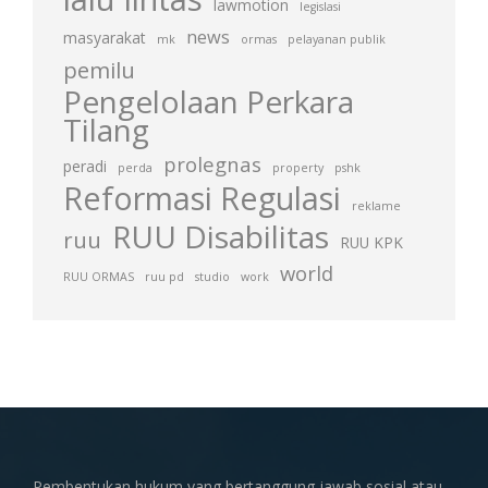
lawmotion
legislasi
news
masyarakat
mk
ormas
pelayanan publik
pemilu
Pengelolaan Perkara
Tilang
prolegnas
peradi
perda
property
pshk
Reformasi Regulasi
reklame
RUU Disabilitas
ruu
RUU KPK
world
RUU ORMAS
ruu pd
studio
work
Pembentukan hukum yang bertanggung jawab sosial atau