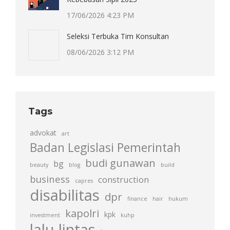
17/06/2026 4:23 PM
Seleksi Terbuka Tim Konsultan
08/06/2026 3:12 PM
Tags
advokat
art
Badan Legislasi Pemerintah
budi gunawan
bg
beauty
blog
build
business
construction
capres
disabilitas
dpr
finance
hair
hukum
kapolri
kpk
investment
kuhp
lalu lintas