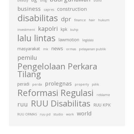
beauty
blog
build
business
construction
capres
disabilitas
dpr
finance
hair
hukum
kapolri
kpk
investment
kuhp
lalu lintas
lawmotion
legislasi
news
masyarakat
mk
ormas
pelayanan publik
pemilu
Pengelolaan Perkara
Tilang
prolegnas
peradi
perda
property
pshk
Reformasi Regulasi
reklame
RUU Disabilitas
ruu
RUU KPK
world
RUU ORMAS
ruu pd
studio
work