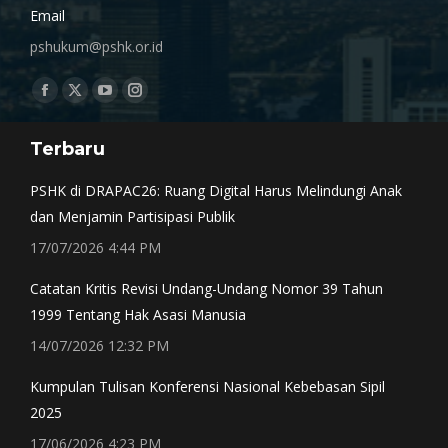
Email
pshukum@pshk.or.id
Find us on:
Facebook
X
YouTube
Instagram
page
page
page
page
Terbaru
opens
opens
opens
opens
in
in
in
in
PSHK di DRAPAC26: Ruang Digital Harus Melindungi Anak
new
new
new
new
dan Menjamin Partisipasi Publik
window
window
window
window
17/07/2026 4:44 PM
Catatan Kritis Revisi Undang-Undang Nomor 39 Tahun
1999 Tentang Hak Asasi Manusia
14/07/2026 12:32 PM
Kumpulan Tulisan Konferensi Nasional Kebebasan Sipil
2025
17/06/2026 4:23 PM