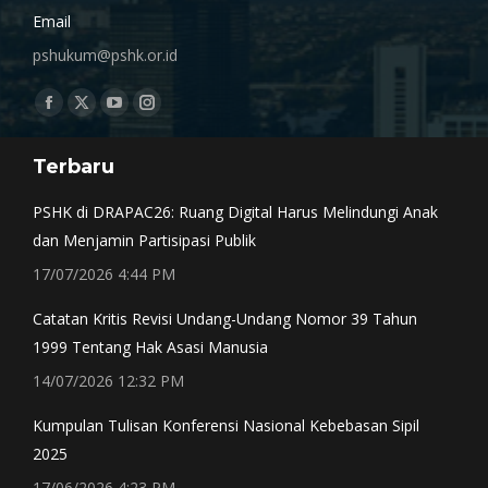
Email
pshukum@pshk.or.id
Find us on:
Facebook
X
YouTube
Instagram
page
page
page
page
Terbaru
opens
opens
opens
opens
in
in
in
in
PSHK di DRAPAC26: Ruang Digital Harus Melindungi Anak
new
new
new
new
dan Menjamin Partisipasi Publik
window
window
window
window
17/07/2026 4:44 PM
Catatan Kritis Revisi Undang-Undang Nomor 39 Tahun
1999 Tentang Hak Asasi Manusia
14/07/2026 12:32 PM
Kumpulan Tulisan Konferensi Nasional Kebebasan Sipil
2025
17/06/2026 4:23 PM