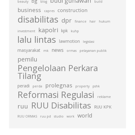
budi gunawan
bg
beauty
blog
build
business
construction
capres
disabilitas
dpr
finance
hair
hukum
kapolri
kpk
investment
kuhp
lalu lintas
lawmotion
legislasi
news
masyarakat
mk
ormas
pelayanan publik
pemilu
Pengelolaan Perkara
Tilang
prolegnas
peradi
perda
property
pshk
Reformasi Regulasi
reklame
RUU Disabilitas
ruu
RUU KPK
world
RUU ORMAS
ruu pd
studio
work