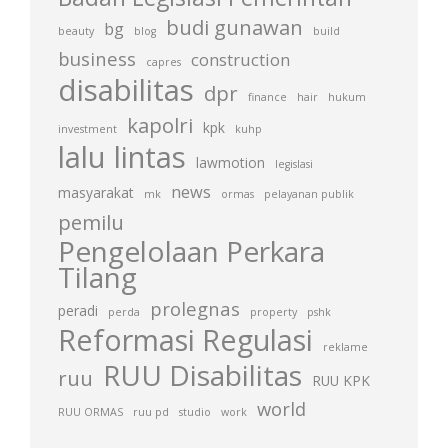
budi gunawan
bg
beauty
blog
build
business
construction
capres
disabilitas
dpr
finance
hair
hukum
kapolri
kpk
investment
kuhp
lalu lintas
lawmotion
legislasi
news
masyarakat
mk
ormas
pelayanan publik
pemilu
Pengelolaan Perkara
Tilang
prolegnas
peradi
perda
property
pshk
Reformasi Regulasi
reklame
RUU Disabilitas
ruu
RUU KPK
world
RUU ORMAS
ruu pd
studio
work