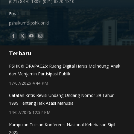
(021) 8370-1809; (021) 8370-1810
Email
pshukum@pshk.or.id
Find us on:
Facebook
X
YouTube
Instagram
page
page
page
page
Terbaru
opens
opens
opens
opens
in
in
in
in
PSHK di DRAPAC26: Ruang Digital Harus Melindungi Anak
new
new
new
new
dan Menjamin Partisipasi Publik
window
window
window
window
17/07/2026 4:44 PM
Catatan Kritis Revisi Undang-Undang Nomor 39 Tahun
1999 Tentang Hak Asasi Manusia
14/07/2026 12:32 PM
Kumpulan Tulisan Konferensi Nasional Kebebasan Sipil
2025