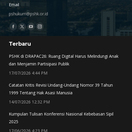
Email
pshukum@pshk.or.id
Find us on:
Facebook
X
YouTube
Instagram
page
page
page
page
Terbaru
opens
opens
opens
opens
in
in
in
in
PSHK di DRAPAC26: Ruang Digital Harus Melindungi Anak
new
new
new
new
dan Menjamin Partisipasi Publik
window
window
window
window
17/07/2026 4:44 PM
Catatan Kritis Revisi Undang-Undang Nomor 39 Tahun
1999 Tentang Hak Asasi Manusia
14/07/2026 12:32 PM
Kumpulan Tulisan Konferensi Nasional Kebebasan Sipil
2025
17/06/2026 4:23 PM