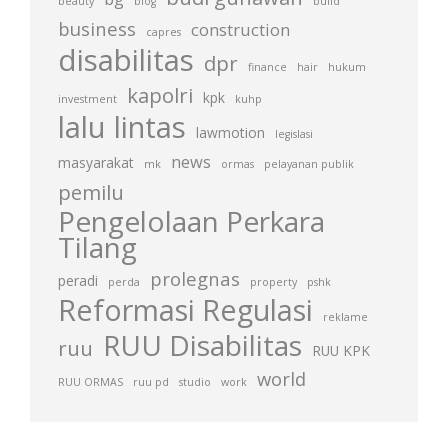
beauty
blog
build
business
construction
capres
disabilitas
dpr
finance
hair
hukum
kapolri
kpk
investment
kuhp
lalu lintas
lawmotion
legislasi
news
masyarakat
mk
ormas
pelayanan publik
pemilu
Pengelolaan Perkara
Tilang
prolegnas
peradi
perda
property
pshk
Reformasi Regulasi
reklame
RUU Disabilitas
ruu
RUU KPK
world
RUU ORMAS
ruu pd
studio
work