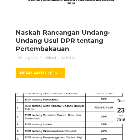
Naskah Rancangan Undang-
Undang Usul DPR tentang
Pertembakauan
Info Legislasi
,
Publikasi
By
PSHK
READ ARTICLE
Des
23
2016