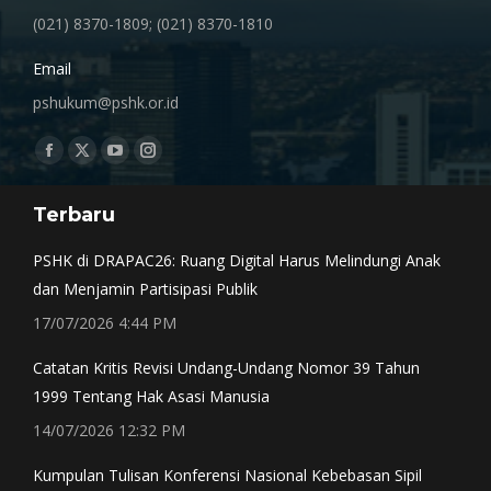
(021) 8370-1809; (021) 8370-1810
Email
pshukum@pshk.or.id
Find us on:
Facebook
X
YouTube
Instagram
page
page
page
page
Terbaru
opens
opens
opens
opens
in
in
in
in
PSHK di DRAPAC26: Ruang Digital Harus Melindungi Anak
new
new
new
new
dan Menjamin Partisipasi Publik
window
window
window
window
17/07/2026 4:44 PM
Catatan Kritis Revisi Undang-Undang Nomor 39 Tahun
1999 Tentang Hak Asasi Manusia
14/07/2026 12:32 PM
Kumpulan Tulisan Konferensi Nasional Kebebasan Sipil