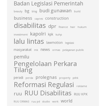
Badan Legislasi Pemerintah
budi gunawan
bg
beauty
blog
build
business
construction
capres
disabilitas
dpr
finance
hair
hukum
kapolri
kpk
investment
kuhp
lalu lintas
lawmotion
legislasi
news
masyarakat
mk
ormas
pelayanan publik
pemilu
Pengelolaan Perkara
Tilang
prolegnas
peradi
perda
property
pshk
Reformasi Regulasi
reklame
RUU Disabilitas
ruu
RUU KPK
world
RUU ORMAS
ruu pd
studio
work