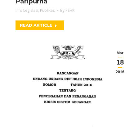
Paripurna
Info Legislasi
,
Publikasi
By
PSHK
READ ARTICLE
Mar
18
2016