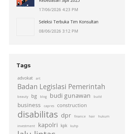
Kebebasan Sipil 2025
17/06/2026 4:23 PM
Seleksi Terbuka Tim Konsultan
08/06/2026 3:12 PM
Tags
advokat
art
Badan Legislasi Pemerintah
budi gunawan
bg
beauty
blog
build
business
construction
capres
disabilitas
dpr
finance
hair
hukum
kapolri
kpk
investment
kuhp