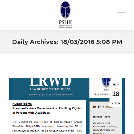
Daily Archives:
18/03/2016 5:08 PM
You are here:
Mar
18
2016