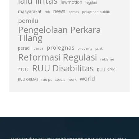
lalu lintas
lawmotion
legislasi
news
masyarakat
mk
ormas
pelayanan publik
pemilu
Pengelolaan Perkara
Tilang
prolegnas
peradi
perda
property
pshk
Reformasi Regulasi
reklame
RUU Disabilitas
ruu
RUU KPK
world
RUU ORMAS
ruu pd
studio
work