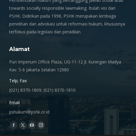
Pembentukan hukum yang bertanggung jawab sosial atau
towards socially responsible lawmaking. Itulah visi dari
PSHK. Didirikan pada 1998, PSHK merupakan lembaga
penelitian dan advokasi untuk reformasi hukum, khususnya
terfokus pada legislasi dan peradilan.
Alamat
Puri Imperium Office Plaza, UG-11-12 Jl. Kuningan Madya
Kav. 5-6 Jakarta Selatan 12980
Telp; Fax
(021) 8370-1809; (021) 8370-1810
Email
pshukum@pshk.or.id
Find us on:
Facebook
X
YouTube
Instagram