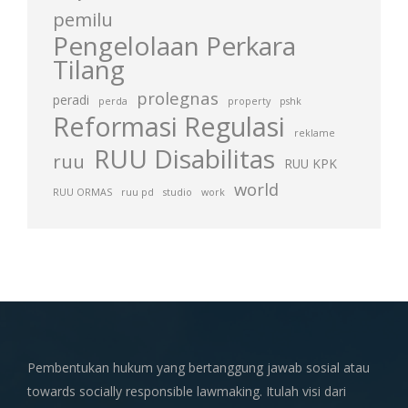
pemilu
Pengelolaan Perkara
Tilang
prolegnas
peradi
perda
property
pshk
Reformasi Regulasi
reklame
RUU Disabilitas
ruu
RUU KPK
world
RUU ORMAS
ruu pd
studio
work
Pembentukan hukum yang bertanggung jawab sosial atau
towards socially responsible lawmaking. Itulah visi dari