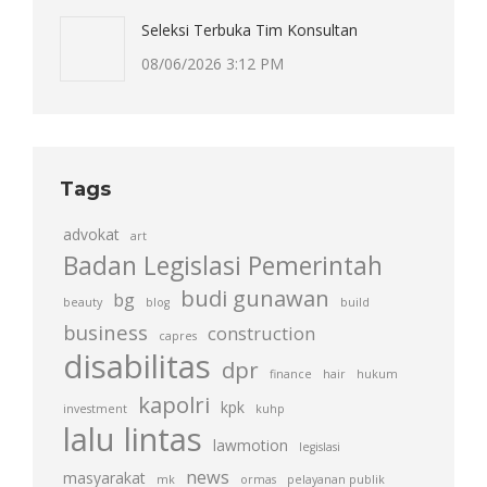
Seleksi Terbuka Tim Konsultan
08/06/2026 3:12 PM
Tags
advokat
art
Badan Legislasi Pemerintah
budi gunawan
bg
beauty
blog
build
business
construction
capres
disabilitas
dpr
finance
hair
hukum
kapolri
kpk
investment
kuhp
lalu lintas
lawmotion
legislasi
news
masyarakat
mk
ormas
pelayanan publik