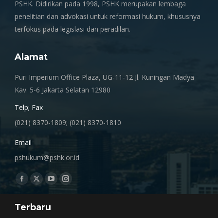
PSHK. Didirikan pada 1998, PSHK merupakan lembaga
penelitian dan advokasi untuk reformasi hukum, khususnya
terfokus pada legislasi dan peradilan.
Alamat
Puri Imperium Office Plaza, UG-11-12 Jl. Kuningan Madya
Kav. 5-6 Jakarta Selatan 12980
Telp; Fax
(021) 8370-1809; (021) 8370-1810
Email
pshukum@pshk.or.id
Find us on:
Facebook
X
YouTube
Instagram
page
page
page
page
Terbaru
opens
opens
opens
opens