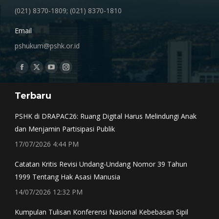
(021) 8370-1809; (021) 8370-1810
Email
pshukum@pshk.or.id
Find us on:
Facebook
X
YouTube
Instagram
page
page
page
page
Terbaru
opens
opens
opens
opens
in
in
in
in
PSHK di DRAPAC26: Ruang Digital Harus Melindungi Anak
new
new
new
new
dan Menjamin Partisipasi Publik
window
window
window
window
17/07/2026 4:44 PM
Catatan Kritis Revisi Undang-Undang Nomor 39 Tahun
1999 Tentang Hak Asasi Manusia
14/07/2026 12:32 PM
Kumpulan Tulisan Konferensi Nasional Kebebasan Sipil