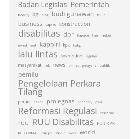
Badan Legislasi Pemerintah
budi gunawan
bg
beauty
blog
build
business
construction
capres
disabilitas
dpr
finance
hair
hukum
kapolri
kpk
investment
kuhp
lalu lintas
lawmotion
legislasi
news
masyarakat
mk
ormas
pelayanan publik
pemilu
Pengelolaan Perkara
Tilang
prolegnas
peradi
perda
property
pshk
Reformasi Regulasi
reklame
RUU Disabilitas
ruu
RUU KPK
world
RUU ORMAS
ruu pd
studio
work