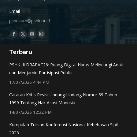
Email
pshukum@pshk.or.id
Find us on:
Facebook
X
YouTube
Instagram
page
page
page
page
Terbaru
opens
opens
opens
opens
in
in
in
in
PSHK di DRAPAC26: Ruang Digital Harus Melindungi Anak
new
new
new
new
dan Menjamin Partisipasi Publik
window
window
window
window
17/07/2026 4:44 PM
Catatan Kritis Revisi Undang-Undang Nomor 39 Tahun
1999 Tentang Hak Asasi Manusia
14/07/2026 12:32 PM
Kumpulan Tulisan Konferensi Nasional Kebebasan Sipil
2025