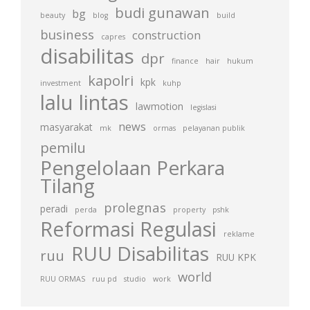
budi gunawan
bg
beauty
blog
build
business
construction
capres
disabilitas
dpr
finance
hair
hukum
kapolri
kpk
investment
kuhp
lalu lintas
lawmotion
legislasi
news
masyarakat
mk
ormas
pelayanan publik
pemilu
Pengelolaan Perkara
Tilang
prolegnas
peradi
perda
property
pshk
Reformasi Regulasi
reklame
RUU Disabilitas
ruu
RUU KPK
world
RUU ORMAS
ruu pd
studio
work