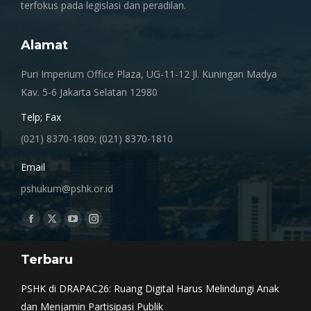
terfokus pada legislasi dan peradilan.
Alamat
Puri Imperium Office Plaza, UG-11-12 Jl. Kuningan Madya
Kav. 5-6 Jakarta Selatan 12980
Telp; Fax
(021) 8370-1809; (021) 8370-1810
Email
pshukum@pshk.or.id
Find us on:
Facebook
X
YouTube
Instagram
page
page
page
page
Terbaru
opens
opens
opens
opens
in
in
in
in
PSHK di DRAPAC26: Ruang Digital Harus Melindungi Anak
new
new
new
new
dan Menjamin Partisipasi Publik