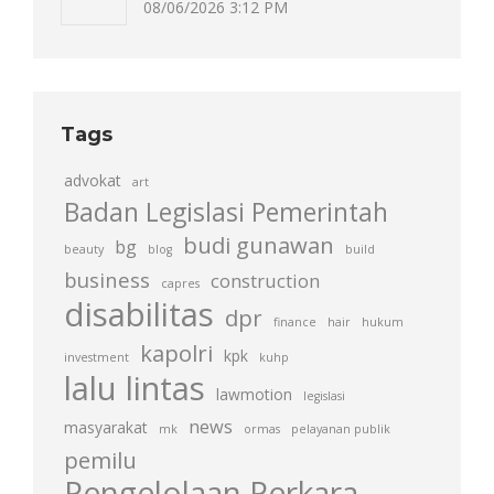
08/06/2026 3:12 PM
Tags
advokat
art
Badan Legislasi Pemerintah
budi gunawan
bg
beauty
blog
build
business
construction
capres
disabilitas
dpr
finance
hair
hukum
kapolri
kpk
investment
kuhp
lalu lintas
lawmotion
legislasi
news
masyarakat
mk
ormas
pelayanan publik
pemilu
Pengelolaan Perkara