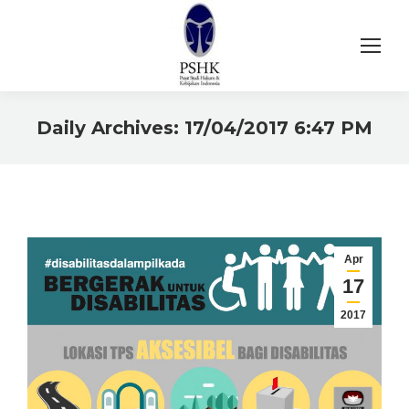
Daily Archives:
17/04/2017 6:47 PM
You are here:
Apr
17
2017