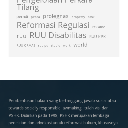
Tilang
prolegnas
peradi
perda
property
pshk
Reformasi Regulasi
reklame
RUU Disabilitas
ruu
RUU KPK
world
RUU ORMAS
ruu pd
studio
work
Pembentukan hukum yang bertanggung jawab sosial atau
towards socially responsible lawmaking. Itulah visi dari
PSHK. Didirikan pada 1998, PSHK merupakan lembaga
penelitian dan advokasi untuk reformasi hukum, khususnya