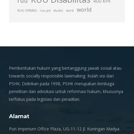
ruu
RUU KPK
world
RUU ORMAS
ruu pd
studio
work
Pembentukan hukum yang bertanggung jawab sosial atau
towards socially responsible lawmaking. Itulah visi dari
PSHK. Didirikan pada 1998, PSHK merupakan lembaga
penelitian dan advokasi untuk reformasi hukum, khususnya
terfokus pada legislasi dan peradilan.
Alamat
Puri Imperium Office Plaza, UG-11-12 Jl. Kuningan Madya