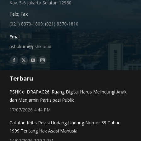
Kav. 5-6 Jakarta Selatan 12980
Telp; Fax
(021) 8370-1809; (021) 8370-1810
Email
pshukum@pshk.or.id
Find us on:
Facebook
X
YouTube
Instagram
page
page
page
page
Terbaru
opens
opens
opens
opens
in
in
in
in
PSHK di DRAPAC26: Ruang Digital Harus Melindungi Anak
new
new
new
new
dan Menjamin Partisipasi Publik
window
window
window
window
17/07/2026 4:44 PM
Catatan Kritis Revisi Undang-Undang Nomor 39 Tahun
1999 Tentang Hak Asasi Manusia
14/07/2026 12:32 PM