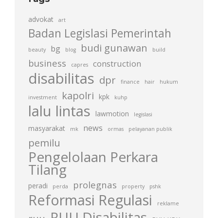
advokat
art
Badan Legislasi Pemerintah
budi gunawan
bg
beauty
blog
build
business
construction
capres
disabilitas
dpr
finance
hair
hukum
kapolri
kpk
investment
kuhp
lalu lintas
lawmotion
legislasi
news
masyarakat
mk
ormas
pelayanan publik
pemilu
Pengelolaan Perkara
Tilang
prolegnas
peradi
perda
property
pshk
Reformasi Regulasi
reklame
RUU Disabilitas