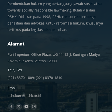
Pembentukan hukum yang bertanggung jawab sosial atau
towards socially responsible lawmaking. Itulah visi dari
PSHK. Didirikan pada 1998, PSHK merupakan lembaga
penelitian dan advokasi untuk reformasi hukum, khususnya
terfokus pada legislasi dan peradilan.
Alamat
Puri Imperium Office Plaza, UG-11-12 Jl. Kuningan Madya
Kav. 5-6 Jakarta Selatan 12980
Telp; Fax
(021) 8370-1809; (021) 8370-1810
Email
pshukum@pshk.or.id
Find us on:
Facebook
X
YouTube
Instagram