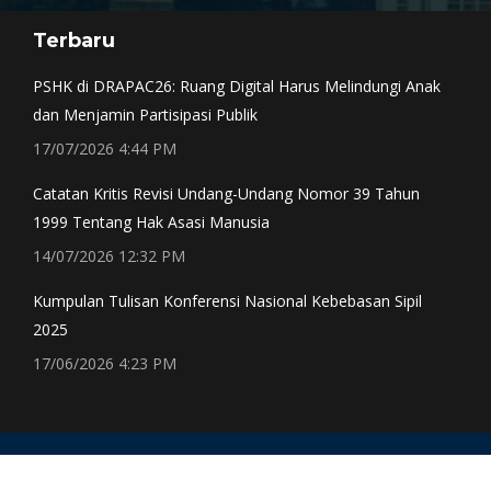
page
page
page
page
Terbaru
opens
opens
opens
opens
in
in
in
in
PSHK di DRAPAC26: Ruang Digital Harus Melindungi Anak
new
new
new
new
dan Menjamin Partisipasi Publik
window
window
window
window
17/07/2026 4:44 PM
Catatan Kritis Revisi Undang-Undang Nomor 39 Tahun
1999 Tentang Hak Asasi Manusia
14/07/2026 12:32 PM
Kumpulan Tulisan Konferensi Nasional Kebebasan Sipil
2025
17/06/2026 4:23 PM
CONTACT Email: subwg-cs@pshk.or.id