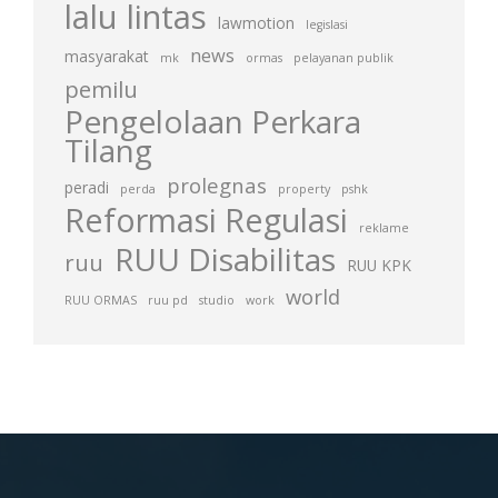
lalu lintas
lawmotion
legislasi
news
masyarakat
mk
ormas
pelayanan publik
pemilu
Pengelolaan Perkara
Tilang
prolegnas
peradi
perda
property
pshk
Reformasi Regulasi
reklame
RUU Disabilitas
ruu
RUU KPK
world
RUU ORMAS
ruu pd
studio
work