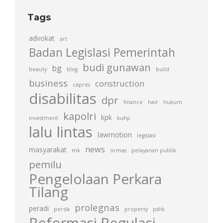
Tags
advokat
art
Badan Legislasi Pemerintah
budi gunawan
bg
beauty
blog
build
business
construction
capres
disabilitas
dpr
finance
hair
hukum
kapolri
kpk
investment
kuhp
lalu lintas
lawmotion
legislasi
news
masyarakat
mk
ormas
pelayanan publik
pemilu
Pengelolaan Perkara
Tilang
prolegnas
peradi
perda
property
pshk
Reformasi Regulasi