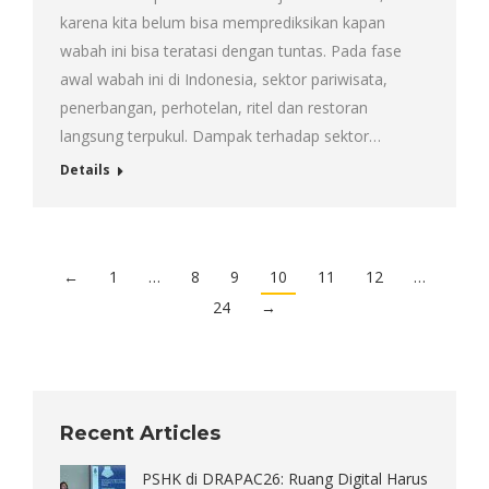
karena kita belum bisa memprediksikan kapan
wabah ini bisa teratasi dengan tuntas. Pada fase
awal wabah ini di Indonesia, sektor pariwisata,
penerbangan, perhotelan, ritel dan restoran
langsung terpukul. Dampak terhadap sektor…
Details
←
1
…
8
9
10
11
12
…
24
→
Recent Articles
PSHK di DRAPAC26: Ruang Digital Harus