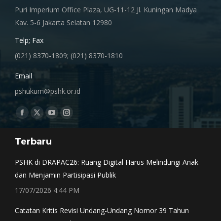
Puri Imperium Office Plaza, UG-11-12 Jl. Kuningan Madya
Kav. 5-6 Jakarta Selatan 12980
Telp; Fax
(021) 8370-1809; (021) 8370-1810
Email
pshukum@pshk.or.id
Find us on:
Facebook
X
YouTube
Instagram
page
page
page
page
Terbaru
opens
opens
opens
opens
in
in
in
in
PSHK di DRAPAC26: Ruang Digital Harus Melindungi Anak
new
new
new
new
dan Menjamin Partisipasi Publik
window
window
window
window
17/07/2026 4:44 PM
Catatan Kritis Revisi Undang-Undang Nomor 39 Tahun