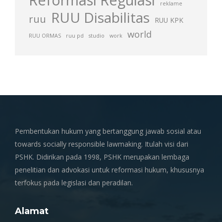
reklame
RUU Disabilitas
ruu
RUU KPK
world
RUU ORMAS
ruu pd
studio
work
Pembentukan hukum yang bertanggung jawab sosial atau
towards socially responsible lawmaking. Itulah visi dari
PSHK. Didirikan pada 1998, PSHK merupakan lembaga
penelitian dan advokasi untuk reformasi hukum, khususnya
terfokus pada legislasi dan peradilan.
Alamat