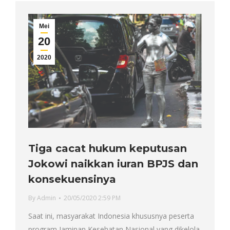
Mei
20
2020
Tiga cacat hukum keputusan
Jokowi naikkan iuran BPJS dan
konsekuensinya
By
Admin
20/05/2020 2:59 PM
Saat ini, masyarakat Indonesia khususnya peserta
program Jaminan Kesehatan Nasional yang dikelola