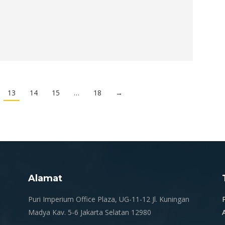
13
14
15
…
18
→
Alamat
.
Puri Imperium Office Plaza, UG-11-12 Jl. Kuningan
Madya Kav. 5-6 Jakarta Selatan 12980