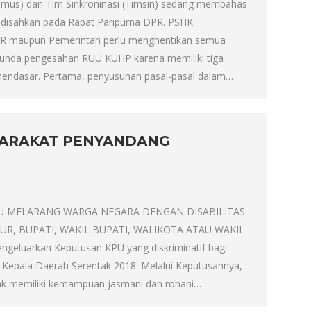
imus) dan Tim Sinkroninasi (Timsin) sedang membahas
 disahkan pada Rapat Paripurna DPR. PSHK
 maupun Pemerintah perlu menghentikan semua
unda pengesahan RUU KUHP karena memiliki tiga
endasar. Pertama, penyusunan pasal-pasal dalam…
SYARAKAT PENYANDANG
KPU MELARANG WARGA NEGARA DENGAN DISABILITAS
R, BUPATI, WAKIL BUPATI, WALIKOTA ATAU WAKIL
luarkan Keputusan KPU yang diskriminatif bagi
n Kepala Daerah Serentak 2018. Melalui Keputusannya,
dak memiliki kemampuan jasmani dan rohani…