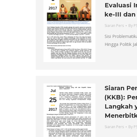
Evaluasi
2017
ke-III dan
Siaran Pers
By
P
Sisi Problemati
Hingga Politik 
Siaran Pe
Jul
(KKB): Pe
25
Langkah y
2017
Menerbit
Siaran Pers
By
P