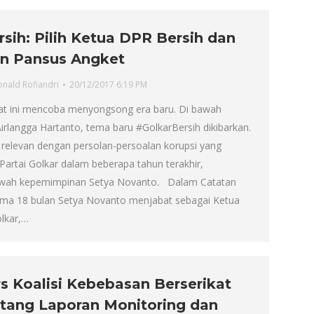
rsih: Pilih Ketua DPR Bersih dan
n Pansus Angket
onald Rofiandri
20/12/2017 6:19 PM
aat ini mencoba menyongsong era baru. Di bawah
rlangga Hartanto, tema baru #GolkarBersih dikibarkan.
 relevan dengan persolan-persoalan korupsi yang
Partai Golkar dalam beberapa tahun terakhir,
awah kepemimpinan Setya Novanto. Dalam Catatan
ama 18 bulan Setya Novanto menjabat sebagai Ketua
lkar,…
rs Koalisi Kebebasan Berserikat
tang Laporan Monitoring dan