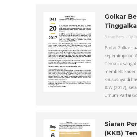
Golkar Be
Des
Tinggalka
20
Siaran Pers
By
R
2017
Partai Golkar s
kepemimpinan Ai
Tema ini sangat
membelit kader 
khususnya di b
ICW (2017), sel
Umum Partai Go
Siaran Pe
Sep
(KKB) Ten
6