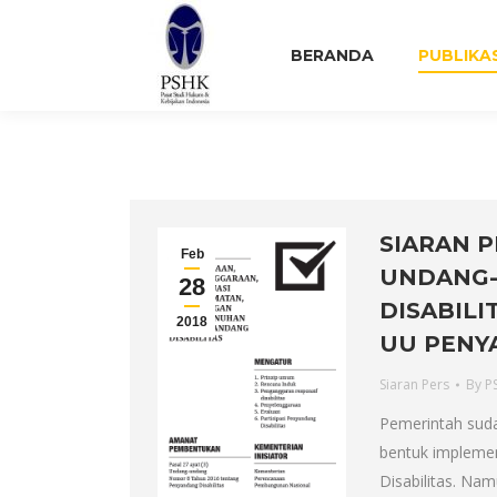
BERANDA
PUBLIKA
SIARAN P
Feb
UNDANG
28
DISABILI
2018
UU PENYA
Siaran Pers
By
P
Pemerintah sud
bentuk impleme
Disabilitas. Na