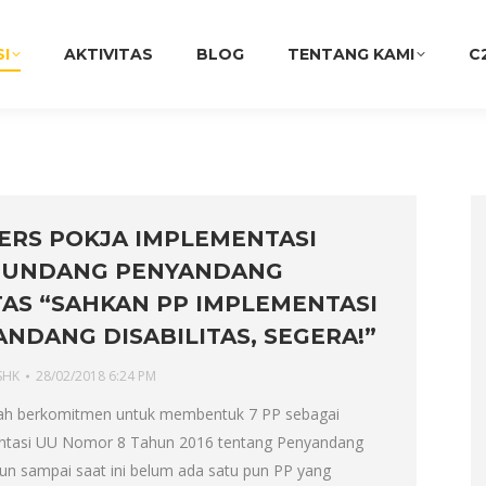
SI
AKTIVITAS
BLOG
TENTANG KAMI
C
ERS POKJA IMPLEMENTASI
-UNDANG PENYANDANG
TAS “SAHKAN PP IMPLEMENTASI
NDANG DISABILITAS, SEGERA!”
SHK
28/02/2018 6:24 PM
ah berkomitmen untuk membentuk 7 PP sebagai
ntasi UU Nomor 8 Tahun 2016 tentang Penyandang
mun sampai saat ini belum ada satu pun PP yang