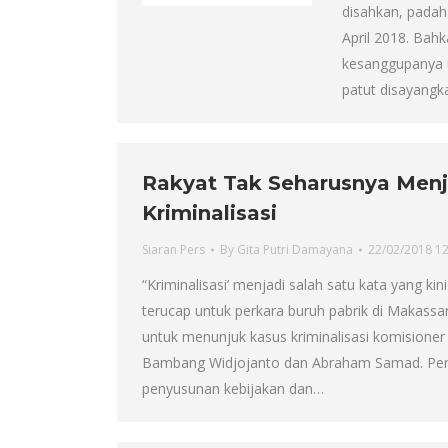
disahkan, pada
April 2018. Bah
kesanggupanya u
patut disayang
Rakyat Tak Seharusnya Menj
Kriminalisasi
Siaran Pers
By
Gita Putri Damayana
22/02/2018 1
“Kriminalisasi’ menjadi salah satu kata yang kini
terucap untuk perkara buruh pabrik di Makassa
untuk menunjuk kasus kriminalisasi komisione
Bambang Widjojanto dan Abraham Samad. Permas
penyusunan kebijakan dan…