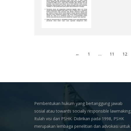
←
1
…
11
12
Pembentukan hukum yang bertanggung jawab
sosial atau towards socially responsible lawmaking
Itulah visi dari PSHK. Didirikan pada 1998, PSHK
merupakan lembaga penelitian dan advokasi untuk