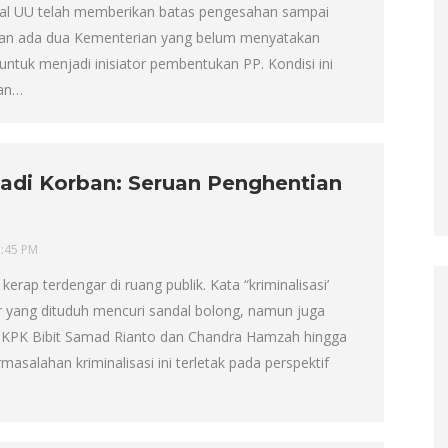
hal UU telah memberikan batas pengesahan sampai
kan ada dua Kementerian yang belum menyatakan
ntuk menjadi inisiator pembentukan PP. Kondisi ini
kan…
adi Korban: Seruan Penghentian
2:45 PM
 kerap terdengar di ruang publik. Kata “kriminalisasi’
r yang dituduh mencuri sandal bolong, namun juga
r KPK Bibit Samad Rianto dan Chandra Hamzah hingga
alahan kriminalisasi ini terletak pada perspektif