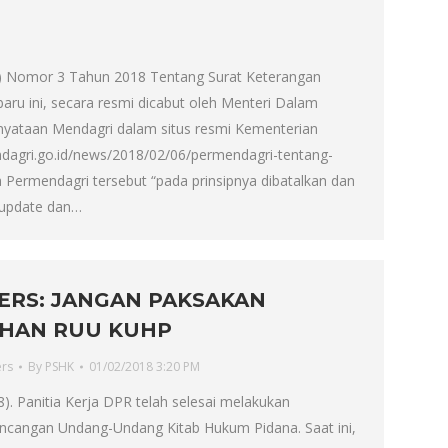
i) Nomor 3 Tahun 2018 Tentang Surat Keterangan
baru ini, secara resmi dicabut oleh Menteri Dalam
nyataan Mendagri dalam situs resmi Kementerian
dagri.go.id/news/2018/02/06/permendagri-tentang-
 Permendagri tersebut “pada prinsipnya dibatalkan dan
iupdate dan…
ERS: JANGAN PAKSAKAN
HAN RUU KUHP
ers
By
PSHK
01/02/2018 3:20 PM
8). Panitia Kerja DPR telah selesai melakukan
cangan Undang-Undang Kitab Hukum Pidana. Saat ini,