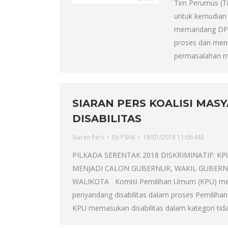
Tim Perumus (T
untuk kemudian
memandang DPR
proses dan men
permasalahan m
SIARAN PERS KOALISI MA
DISABILITAS
Siaran Pers
By
PSHK
18/01/2018 11:06 AM
PILKADA SERENTAK 2018 DISKRIMINATIF: 
MENJADI CALON GUBERNUR, WAKIL GUBERNU
WALIKOTA Komisi Pemilihan Umum (KPU) menge
penyandang disabilitas dalam proses Pemiliha
KPU memasukan disabilitas dalam kategori ti