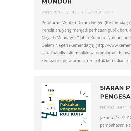
MUNDUR
Siaran Pers
By
PSHK
07/02/2018 1:38 PM
Peraturan Menteri Dalam Negeri (Permendagr
Penelitian, yang menjadi perhatian publik baru-
Negeri (Mendagri) Tjahjo Kumolo. Namun, per
Dalam Negeri (Kemendagri) (http://www.kemen
skp-dibatalkan-kembali-ke-aturan-lama), bahwa
kembali ke peraturan lama” untuk kemudian “d
SIARAN P
Feb
PENGESA
1
Publikasi
,
Siaran P
2018
Jakarta (1/2/201
pembahasan Ran