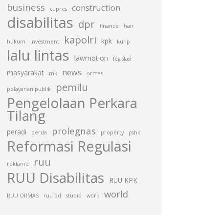
business
construction
capres
disabilitas
dpr
finance
hair
kapolri
kpk
hukum
investment
kuhp
lalu lintas
lawmotion
legislasi
news
masyarakat
mk
ormas
pemilu
pelayanan publik
Pengelolaan Perkara
Tilang
prolegnas
peradi
perda
property
pshk
Reformasi Regulasi
ruu
reklame
RUU Disabilitas
RUU KPK
world
RUU ORMAS
ruu pd
studio
work