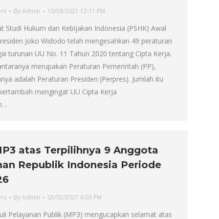
ers
By
Admin
10/03/2021 12:11 PM
at Studi Hukum dan Kebijakan Indonesia (PSHK) Awal
Presiden Joko Widodo telah mengesahkan 49 peraturan
ai turunan UU No. 11 Tahun 2020 tentang Cipta Kerja.
antaranya merupakan Peraturan Pemerintah (PP),
nya adalah Peraturan Presiden (Perpres). Jumlah itu
bertambah mengingat UU Cipta Kerja
n…
P3 atas Terpilihnya 9 Anggota
n Republik Indonesia Periode
26
ers
By
Admin
05/02/2021 6:03 PM
li Pelayanan Publik (MP3) mengucapkan selamat atas