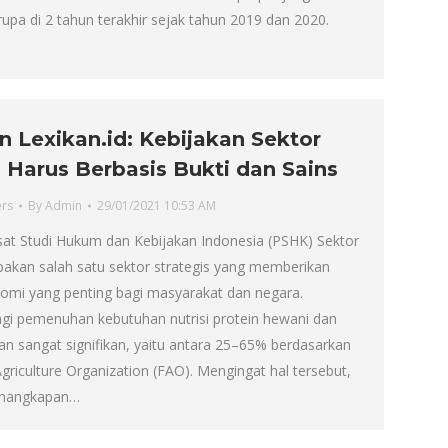
upa di 2 tahun terakhir sejak tahun 2019 dan 2020.
n Lexikan.id: Kebijakan Sektor
 Harus Berbasis Bukti dan Sains
ers
By
Admin
29/01/2021 10:53 AM
at Studi Hukum dan Kebijakan Indonesia (PSHK) Sektor
akan salah satu sektor strategis yang memberikan
onomi yang penting bagi masyarakat dan negara.
agi pemenuhan kebutuhan nutrisi protein hewani dan
n sangat signifikan, yaitu antara 25–65% berdasarkan
riculture Organization (FAO). Mengingat hal tersebut,
enangkapan…