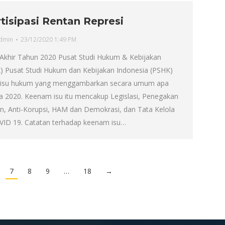
tisipasi Rentan Represi
dmin
23/12/2020 1:49 PM
Akhir Tahun 2020 Pusat Studi Hukum & Kebijakan
) Pusat Studi Hukum dan Kebijakan Indonesia (PSHK)
 isu hukum yang menggambarkan secara umum apa
da 2020. Keenam isu itu mencakup Legislasi, Penegakan
n, Anti-Korupsi, HAM dan Demokrasi, dan Tata Kelola
ID 19. Catatan terhadap keenam isu…
7
8
9
…
18
→