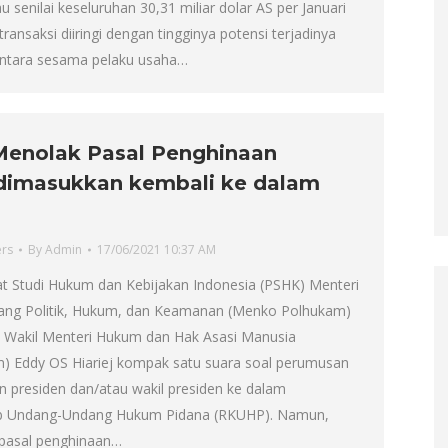
 senilai keseluruhan 30,31 miliar dolar AS per Januari
transaksi diiringi dengan tingginya potensi terjadinya
antara sesama pelaku usaha…
Menolak Pasal Penghinaan
dimasukkan kembali ke dalam
ers
By
Admin
17/06/2021 10:37 AM
at Studi Hukum dan Kebijakan Indonesia (PSHK) Menteri
dang Politik, Hukum, dan Keamanan (Menko Polhukam)
Wakil Menteri Hukum dan Hak Asasi Manusia
Eddy OS Hiariej kompak satu suara soal perumusan
n presiden dan/atau wakil presiden ke dalam
b Undang-Undang Hukum Pidana (RKUHP). Namun,
pasal penghinaan…