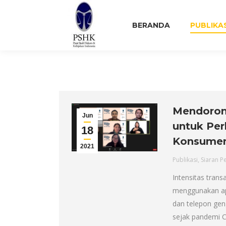
BERANDA
PUBLIKA
Mendorong
Jun
untuk Per
18
Konsume
2021
Publikasi
,
Siaran P
Intensitas trans
menggunakan apl
dan telepon gen
sejak pandemi Co