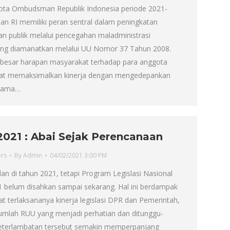
gota Ombudsman Republik Indonesia periode 2021-
 RI memiliki peran sentral dalam peningkatan
an publik melalui pencegahan maladministrasi
ng diamanatkan melalui UU Nomor 37 Tahun 2008.
, besar harapan masyarakat terhadap para anggota
apat memaksimalkan kinerja dengan mengedepankan
utama…
 2021 : Abai Sejak Perencanaan
ers
By
Admin
04/02/2021 3:00 PM
lan di tahun 2021, tetapi Program Legislasi Nasional
1 belum disahkan sampai sekarang. Hal ini berdampak
t terlaksananya kinerja legislasi DPR dan Pemerintah,
umlah RUU yang menjadi perhatian dan ditunggu-
Keterlambatan tersebut semakin memperpanjang