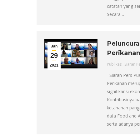
catatan yang ser
Secara…
Peluncura
Jan
Perikanan
29
Publikasi
,
Siaran P
2021
Siaran Pers Pus
Perikanan merup
signifikansi ek
Kontribusinya b
ketahanan panga
data Food and Ag
serta adanya p