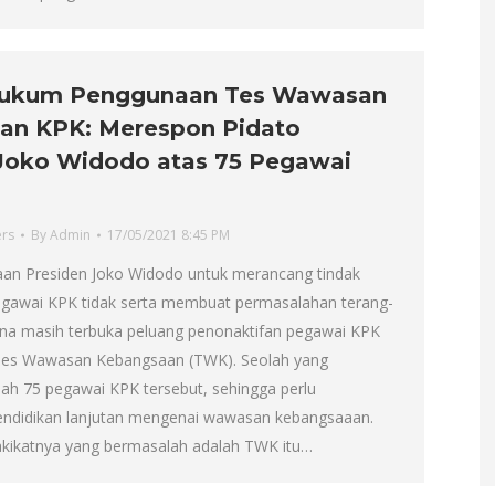
Hukum Penggunaan Tes Wawasan
an KPK: Merespon Pidato
Joko Widodo atas 75 Pegawai
ers
By
Admin
17/05/2021 8:45 PM
an Presiden Joko Widodo untuk merancang tindak
pegawai KPK tidak serta membuat permasalahan terang-
na masih terbuka peluang penonaktifan pegawai KPK
Tes Wawasan Kebangsaan (TWK). Seolah yang
ah 75 pegawai KPK tersebut, sehingga perlu
ndidikan lanjutan mengenai wawasan kebangsaaan.
kikatnya yang bermasalah adalah TWK itu…