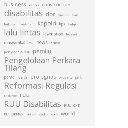
business
construction
capres
disabilitas
dpr
finance
hair
kapolri
kpk
hukum
investment
kuhp
lalu lintas
lawmotion
legislasi
news
masyarakat
mk
ormas
pemilu
pelayanan publik
Pengelolaan Perkara
Tilang
prolegnas
peradi
perda
property
pshk
Reformasi Regulasi
ruu
reklame
RUU Disabilitas
RUU KPK
world
RUU ORMAS
ruu pd
studio
work