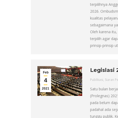
terpilihnya Ang
2026. Ombudsman
kualitas pelayan
sebagaimana ya
Oleh karena itu
terpilih agar d
prinsip-prinsip 
Legislasi
Feb
4
Publikasi
,
Siaran P
Satu bulan berja
2021
(Prolegnas) 202
pada belum dapa
padahal ada sej
tunggu publik. 