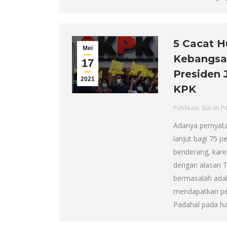
5 Cacat 
Mei
Kebangsa
17
Presiden 
2021
KPK
Publikasi
,
Siaran P
Adanya pernyata
lanjut bagi 75 
benderang, kare
dengan alasan 
bermasalah adal
mendapatkan pe
Padahal pada ha