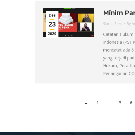
Minim Par
Des
23
Siaran Pers
By
A
Catatan Hukum 
2020
Indonesia (PSHK
mencatat ada 6
yang terjadi pa
Hukum, Peradila
Penanganan COV
←
1
…
5
6