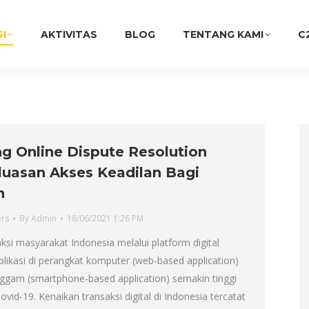
SI
AKTIVITAS
BLOG
TENTANG KAMI
C
 Online Dispute Resolution
luasan Akses Keadilan Bagi
n
ers
By
Admin
18/06/2021 1:26 PM
aksi masyarakat Indonesia melalui platform digital
ikasi di perangkat komputer (web-based application)
ggam (smartphone-based application) semakin tinggi
vid-19. Kenaikan transaksi digital di Indonesia tercatat