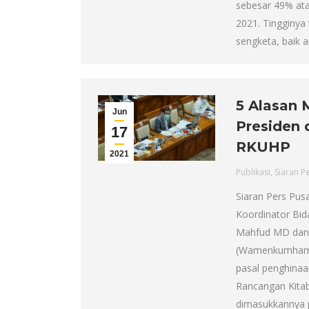
sebesar 49% atau
2021. Tingginya 
sengketa, baik 
5 Alasan 
Jun
Presiden 
17
RKUHP
2021
Publikasi
,
Siaran P
Siaran Pers Pus
Koordinator Bi
Mahfud MD dan 
(Wamenkumham) 
pasal penghinaa
Rancangan Kita
dimasukkannya 