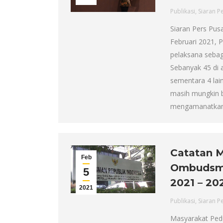
Publikasi
,
Siaran P
Siaran Pers Pus
Februari 2021, 
pelaksana sebag
Sebanyak 45 di 
sementara 4 lain
masih mungkin 
mengamanatka
Catatan M
Feb
Ombudsma
5
2021 – 20
2021
Publikasi
,
Siaran P
Masyarakat Pedu