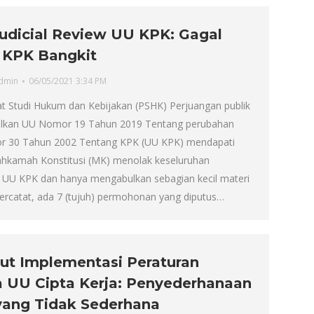
udicial Review UU KPK: Gagal
KPK Bangkit
dmin
06/05/2021 3:34 PM
at Studi Hukum dan Kebijakan (PSHK) Perjuangan publik
kan UU Nomor 19 Tahun 2019 Tentang perubahan
 30 Tahun 2002 Tentang KPK (UU KPK) mendapati
hkamah Konstitusi (MK) menolak keseluruhan
l UU KPK dan hanya mengabulkan sebagian kecil materi
Tercatat, ada 7 (tujuh) permohonan yang diputus…
t Implementasi Peraturan
 UU Cipta Kerja: Penyederhanaan
yang Tidak Sederhana