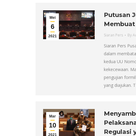
Putusan J
Mei
Membuat 
6
Siaran Pers
By
A
2021
Siaran Pers Pus
dalam membatal
kedua UU Nomor
kekecewaan. Ma
pengujian formi
yang diajukan. 
Menyambu
Mar
Pelaksana
10
Regulasi 
2021