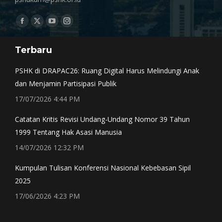
Find us on:
Facebook
X
YouTube
Instagram
page
page
page
page
Terbaru
opens
opens
opens
opens
in
in
in
in
PSHK di DRAPAC26: Ruang Digital Harus Melindungi Anak
new
new
new
new
dan Menjamin Partisipasi Publik
window
window
window
window
17/07/2026 4:44 PM
Catatan Kritis Revisi Undang-Undang Nomor 39 Tahun
1999 Tentang Hak Asasi Manusia
14/07/2026 12:32 PM
Kumpulan Tulisan Konferensi Nasional Kebebasan Sipil
2025
17/06/2026 4:23 PM