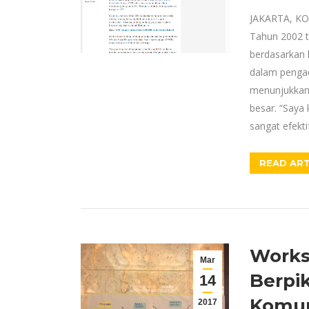
JAKARTA, KO
Tahun 2002 t
berdasarkan 
dalam pengad
menunjukkan 
besar. “Saya 
sangat efekt
READ ART
Works
Mar
Berpik
14
Komun
2017