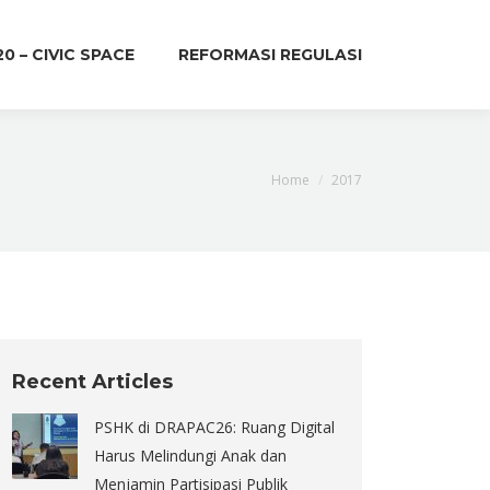
20 – CIVIC SPACE
REFORMASI REGULASI
You are here:
Home
2017
Recent Articles
PSHK di DRAPAC26: Ruang Digital
Harus Melindungi Anak dan
Menjamin Partisipasi Publik