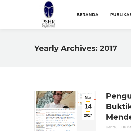
BERANDA
PUBLIKA
Yearly Archives:
2017
Pengu
Mar
Bukti
14
Mend
2017
Berita
,
PSHK da