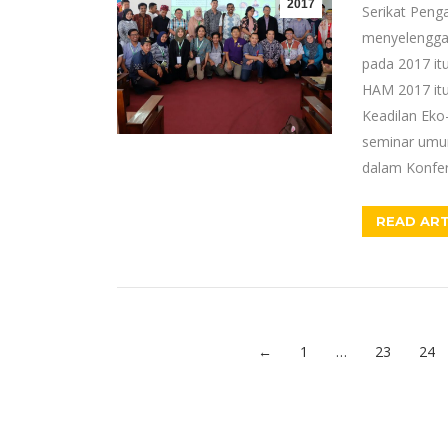
2017
Serikat Peng
menyelenggar
pada 2017 itu
HAM 2017 itu
Keadilan Eko-
seminar umum
dalam Konfe
READ ART
←
1
…
23
24