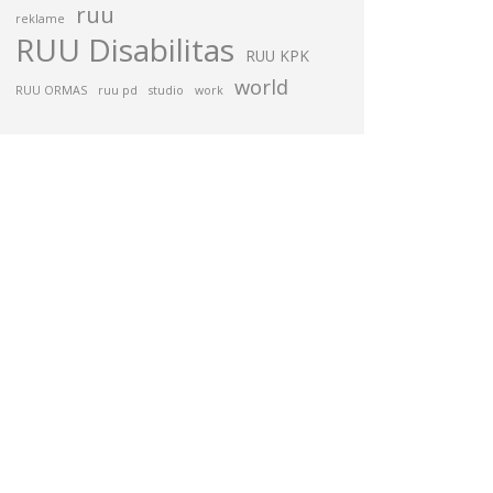
ruu
reklame
RUU Disabilitas
RUU KPK
world
RUU ORMAS
ruu pd
studio
work