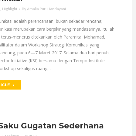
a
,
Highlight
By
Amalia Puri Handayani
unikasi adalah perencanaan, bukan sekadar rencana;
nikasi merupakan cara berpikir yang mendasarinya. Itu lah
g terus-menerus ditekankan oleh Paramita Mohamad,
asilitator dalam Workshop Strategi Komunikasi yang
Bandung, pada 6—7 Maret 2017. Selama dua hari penuh,
ctor Initiative (KSI) bersama dengan Tempo Institute
orkshop sekaligus ruang…
ICLE
Saku Gugatan Sederhana