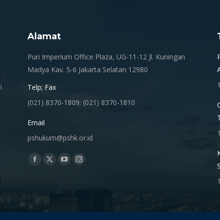
Alamat
.
Puri Imperium Office Plaza, UG-11-12 Jl. Kuningan
Madya Kav. 5-6 Jakarta Selatan 12980
i
Telp; Fax
(021) 8370-1809; (021) 8370-1810
Email
pshukum@pshk.or.id
Find us on:
Facebook
X
YouTube
Instagram
page
page
page
page
opens
opens
opens
opens
in
in
in
in
new
new
new
new