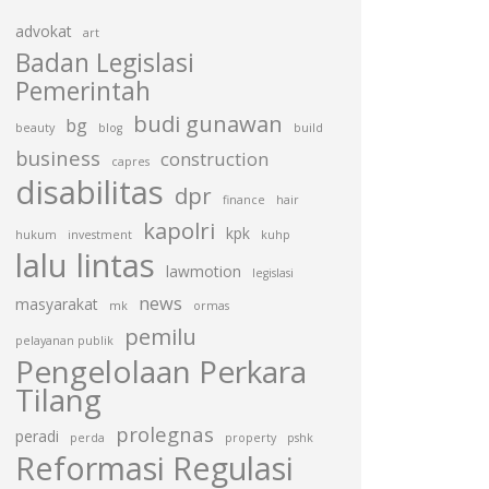
advokat
art
Badan Legislasi
Pemerintah
budi gunawan
bg
beauty
blog
build
business
construction
capres
disabilitas
dpr
finance
hair
kapolri
kpk
hukum
investment
kuhp
lalu lintas
lawmotion
legislasi
news
masyarakat
mk
ormas
pemilu
pelayanan publik
Pengelolaan Perkara
Tilang
prolegnas
peradi
perda
property
pshk
Reformasi Regulasi