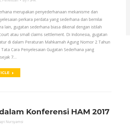
n
,
Penelitian
By
PSHK
erhana merupakan penyederhanaan mekanisme dan
yelesaian perkara perdata yang sederhana dan bernilai
ara lain, gugatan sederhana biasa dikenal dengan istilah
court atau small claims settlement. Di Indonesia, gugatan
iatur di dalam Peraturan Mahkamah Agung Nomor 2 Tahun
 Tata Cara Penyelesaian Gugatan Sederhana yang
sejak 7…
ICLE
dalam Konferensi HAM 2017
ajri Nursyamsi