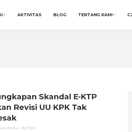
SI
AKTIVITAS
BLOG
TENTANG KAMI
C
ngkapan Skandal E-KTP
kan Revisi UU KPK Tak
esak
lam Berita
By
PSHK