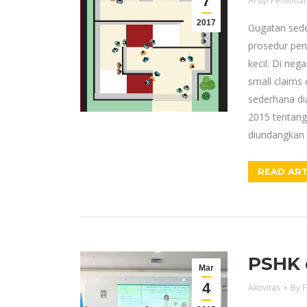
7
Arsip Penelitia
2017
Gugatan sed
prosedur pen
kecil. Di neg
small claims 
sederhana d
2015 tentang
diundangkan 
READ ART
PSHK 
Mar
4
Aktivitas
By
F