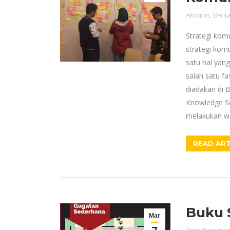
Aktivitas
,
Berit
Strategi kom
strategi komu
satu hal yan
salah satu f
diadakan di 
Knowledge Se
melakukan w
READ ART
Buku 
Mar