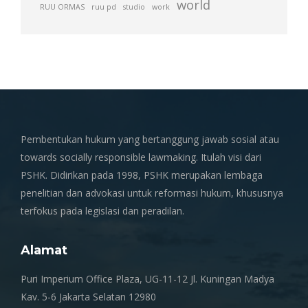
world
RUU ORMAS
ruu pd
studio
work
Pembentukan hukum yang bertanggung jawab sosial atau
towards socially responsible lawmaking. Itulah visi dari
PSHK. Didirikan pada 1998, PSHK merupakan lembaga
penelitian dan advokasi untuk reformasi hukum, khususnya
terfokus pada legislasi dan peradilan.
Alamat
Puri Imperium Office Plaza, UG-11-12 Jl. Kuningan Madya
Kav. 5-6 Jakarta Selatan 12980