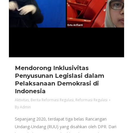
Mendorong Inklusivitas
Penyusunan Legislasi dalam
Pelaksanaan Demokrasi di
Indonesia
Aktivitas
,
Berita Reformasi Regulasi
,
Reformasi Regulasi
By
Admin
Sepanjang 2020, terdapat tiga belas Rancangan
Undang-Undang (RUU) yang disahkan oleh DPR. Dari