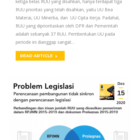
ketiga belas RUU yang disahkan, hanya terdapat tiga
RUU prioritas yang telah disahkan, yaitu UU Bea
Materai, UU Minerba, dan UU Cipta Kerja. Padahal,
RUU yang diprioritaskan oleh DPR dan Pemerintah
adalah sebanyak 37 RUU. Pembentukan UU pada
periode ini dianggap sangat…
READ ARTICLE
Des
15
2020