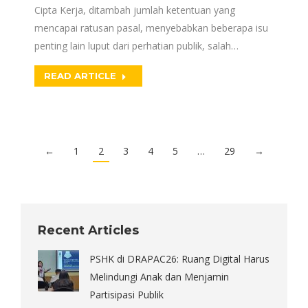
Cipta Kerja, ditambah jumlah ketentuan yang
mencapai ratusan pasal, menyebabkan beberapa isu
penting lain luput dari perhatian publik, salah…
READ ARTICLE
←
1
2
3
4
5
…
29
→
Recent Articles
PSHK di DRAPAC26: Ruang Digital Harus
Melindungi Anak dan Menjamin
Partisipasi Publik