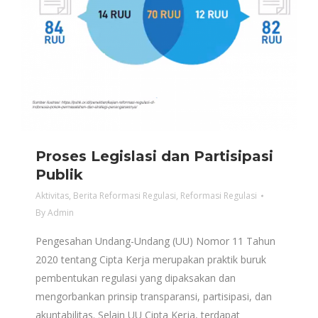
Proses Legislasi dan Partisipasi
Publik
Aktivitas
,
Berita Reformasi Regulasi
,
Reformasi Regulasi
By
Admin
Pengesahan Undang-Undang (UU) Nomor 11 Tahun
2020 tentang Cipta Kerja merupakan praktik buruk
pembentukan regulasi yang dipaksakan dan
mengorbankan prinsip transparansi, partisipasi, dan
akuntabilitas. Selain UU Cipta Kerja, terdapat