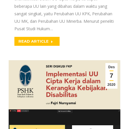
beberapa UU lain yang dibahas dalam waktu yang
sangat singkat, yaitu Perubahan UU KPK, Perubahan
UU MK, dan Perubahan UU Minerba. Menurut peneliti
Pusat Studi Hukum…
READ ARTICLE
Des
7
2020