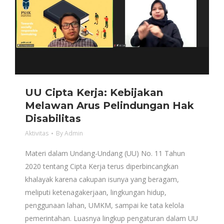
UU Cipta Kerja: Kebijakan
Melawan Arus Pelindungan Hak
Disabilitas
Aktivitas
By
Admin
Materi dalam Undang-Undang (UU) No. 11 Tahun
2020 tentang Cipta Kerja terus diperbincangkan
khalayak karena cakupan isunya yang beragam,
meliputi ketenagakerjaan, lingkungan hidup,
penggunaan lahan, UMKM, sampai ke tata kelola
pemerintahan. Luasnya lingkup pengaturan dalam UU