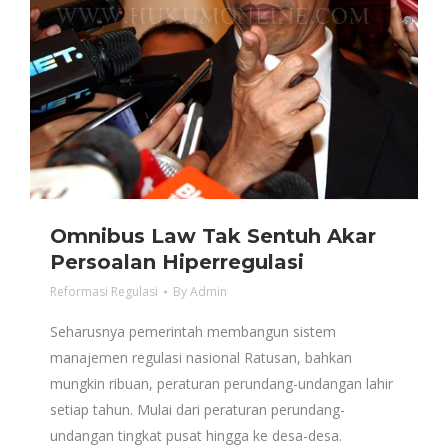
Omnibus Law Tak Sentuh Akar
Persoalan Hiperregulasi
Reformasi Regulasi
By
Admin
Seharusnya pemerintah membangun sistem
manajemen regulasi nasional Ratusan, bahkan
mungkin ribuan, peraturan perundang-undangan lahir
setiap tahun. Mulai dari peraturan perundang-
undangan tingkat pusat hingga ke desa-desa.