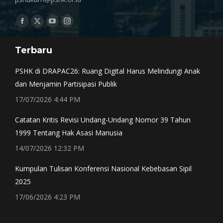
Find us on:
Facebook
X
YouTube
Instagram
page
page
page
page
Terbaru
opens
opens
opens
opens
in
in
in
in
PSHK di DRAPAC26: Ruang Digital Harus Melindungi Anak
new
new
new
new
dan Menjamin Partisipasi Publik
window
window
window
window
17/07/2026 4:44 PM
Catatan Kritis Revisi Undang-Undang Nomor 39 Tahun
1999 Tentang Hak Asasi Manusia
14/07/2026 12:32 PM
Kumpulan Tulisan Konferensi Nasional Kebebasan Sipil
2025
17/06/2026 4:23 PM