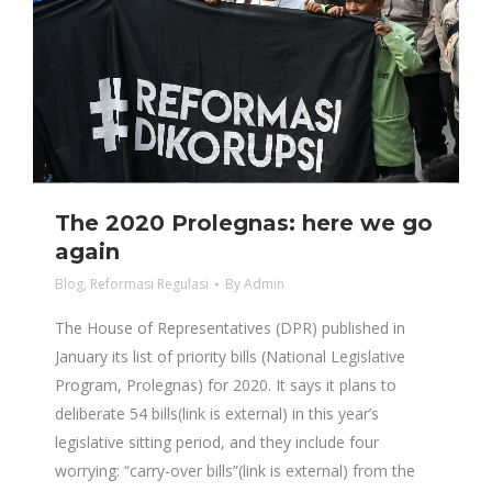
The 2020 Prolegnas: here we go
again
Blog
,
Reformasi Regulasi
By
Admin
The House of Representatives (DPR) published in
January its list of priority bills (National Legislative
Program, Prolegnas) for 2020. It says it plans to
deliberate 54 bills(link is external) in this year’s
legislative sitting period, and they include four
worrying: “carry-over bills”(link is external) from the