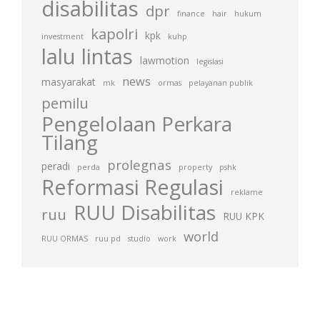
disabilitas
dpr
finance
hair
hukum
kapolri
kpk
investment
kuhp
lalu lintas
lawmotion
legislasi
news
masyarakat
mk
ormas
pelayanan publik
pemilu
Pengelolaan Perkara
Tilang
prolegnas
peradi
perda
property
pshk
Reformasi Regulasi
reklame
RUU Disabilitas
ruu
RUU KPK
world
RUU ORMAS
ruu pd
studio
work