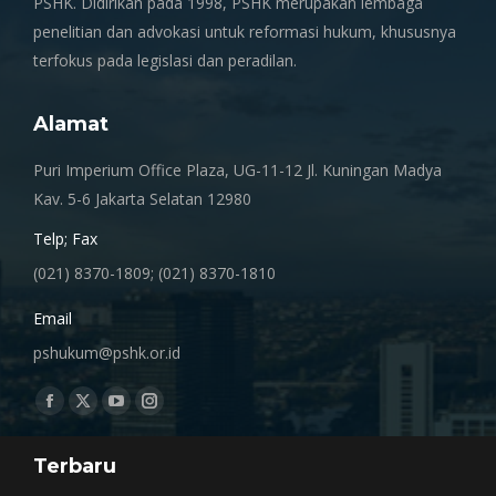
PSHK. Didirikan pada 1998, PSHK merupakan lembaga
penelitian dan advokasi untuk reformasi hukum, khususnya
terfokus pada legislasi dan peradilan.
Alamat
Puri Imperium Office Plaza, UG-11-12 Jl. Kuningan Madya
Kav. 5-6 Jakarta Selatan 12980
Telp; Fax
(021) 8370-1809; (021) 8370-1810
Email
pshukum@pshk.or.id
Find us on:
Facebook
X
YouTube
Instagram
page
page
page
page
Terbaru
opens
opens
opens
opens