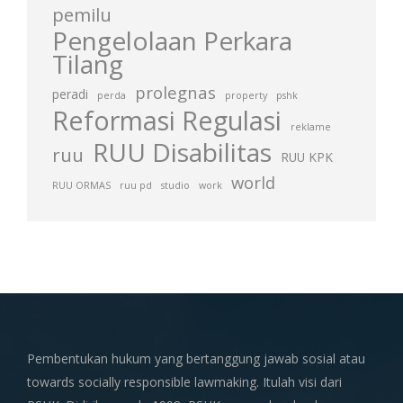
pemilu
Pengelolaan Perkara
Tilang
prolegnas
peradi
perda
property
pshk
Reformasi Regulasi
reklame
RUU Disabilitas
ruu
RUU KPK
world
RUU ORMAS
ruu pd
studio
work
Pembentukan hukum yang bertanggung jawab sosial atau
towards socially responsible lawmaking. Itulah visi dari