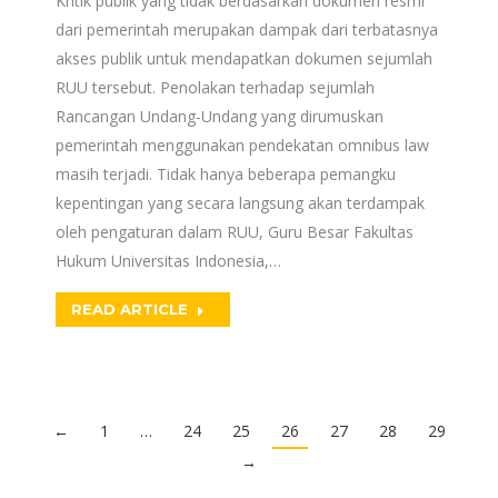
Kritik publik yang tidak berdasarkan dokumen resmi
dari pemerintah merupakan dampak dari terbatasnya
akses publik untuk mendapatkan dokumen sejumlah
RUU tersebut. Penolakan terhadap sejumlah
Rancangan Undang-Undang yang dirumuskan
pemerintah menggunakan pendekatan omnibus law
masih terjadi. Tidak hanya beberapa pemangku
kepentingan yang secara langsung akan terdampak
oleh pengaturan dalam RUU, Guru Besar Fakultas
Hukum Universitas Indonesia,…
READ ARTICLE
←
1
…
24
25
26
27
28
29
→