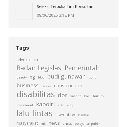
Seleksi Terbuka Tim Konsultan
08/06/2026 3:12 PM
Tags
advokat
art
Badan Legislasi Pemerintah
budi gunawan
bg
beauty
blog
build
business
construction
capres
disabilitas
dpr
finance
hair
hukum
kapolri
kpk
investment
kuhp
lalu lintas
lawmotion
legislasi
news
masyarakat
mk
ormas
pelayanan publik