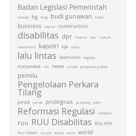
Badan Legislasi Pemerintah
budi gunawan
bg
beauty
blog
build
business
construction
capres
disabilitas
dpr
finance
hair
hukum
kapolri
kpk
investment
kuhp
lalu lintas
lawmotion
legislasi
news
masyarakat
mk
ormas
pelayanan publik
pemilu
Pengelolaan Perkara
Tilang
prolegnas
peradi
perda
property
pshk
Reformasi Regulasi
reklame
RUU Disabilitas
ruu
RUU KPK
world
RUU ORMAS
ruu pd
studio
work