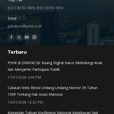
(021) 8370-1809; (021) 8370-1810
Email
pshukum@pshk.or.id
Find us on:
Facebook
X
YouTube
Instagram
page
page
page
page
Terbaru
opens
opens
opens
opens
in
in
in
in
PSHK di DRAPAC26: Ruang Digital Harus Melindungi Anak
new
new
new
new
dan Menjamin Partisipasi Publik
window
window
window
window
17/07/2026 4:44 PM
Catatan Kritis Revisi Undang-Undang Nomor 39 Tahun
1999 Tentang Hak Asasi Manusia
14/07/2026 12:32 PM
Kumpulan Tulisan Konferensi Nasional Kebebasan Sipil