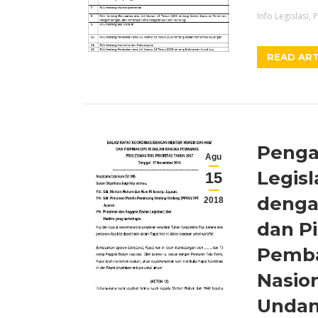
Info Legislasi
,
P
READ ART
Penga
Agu
Legisl
15
denga
2018
dan P
Pemba
Nasio
Undang