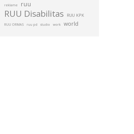
ruu
reklame
RUU Disabilitas
RUU KPK
world
RUU ORMAS
ruu pd
studio
work