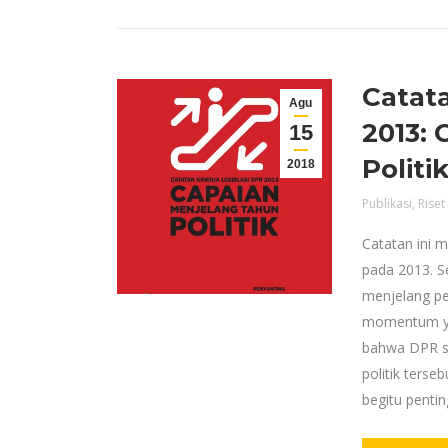
Catata
Agu
2013:
15
Politi
2018
Publikasi
,
Riset
Catatan ini 
pada 2013. S
menjelang p
momentum ya
bahwa DPR s
politik terse
begitu pentin