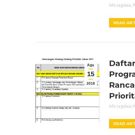
Info Legislasi
,
P
READ ART
Dafta
Agu
Progra
15
Ranca
2018
Priori
Info Legislasi
,
P
READ ART