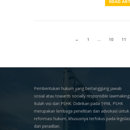
READ ART
←
1
…
10
11
Pembentukan hukum yang bertanggung jawab
sosial atau towards socially responsible lawmaking
Itulah visi dari PSHK. Didirikan pada 1998, PSHK
merupakan lembaga penelitian dan advokasi untuk
reformasi hukum, khususnya terfokus pada legislas
dan peradilan.