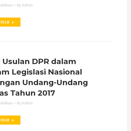
ublikasi
By
Admin
ICLE
r Usulan DPR dalam
m Legislasi Nasional
ngan Undang-Undang
tas Tahun 2017
ublikasi
By
Admin
ICLE