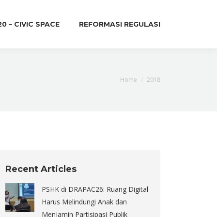
20 – CIVIC SPACE
REFORMASI REGULASI
You are here:
Home
2018
Recent Articles
PSHK di DRAPAC26: Ruang Digital
Harus Melindungi Anak dan
Menjamin Partisipasi Publik