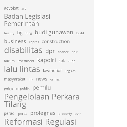
advokat
art
Badan Legislasi
Pemerintah
budi gunawan
bg
beauty
blog
build
business
construction
capres
disabilitas
dpr
finance
hair
kapolri
kpk
hukum
investment
kuhp
lalu lintas
lawmotion
legislasi
news
masyarakat
mk
ormas
pemilu
pelayanan publik
Pengelolaan Perkara
Tilang
prolegnas
peradi
perda
property
pshk
Reformasi Regulasi