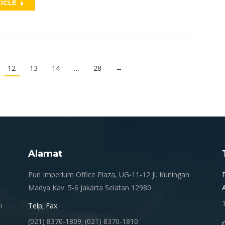
ICLE
12
13
14
…
28
→
Alamat
.
Puri Imperium Office Plaza, UG-11-12 Jl. Kuningan
Madya Kav. 5-6 Jakarta Selatan 12980
i
Telp; Fax
(021) 8370-1809; (021) 8370-1810