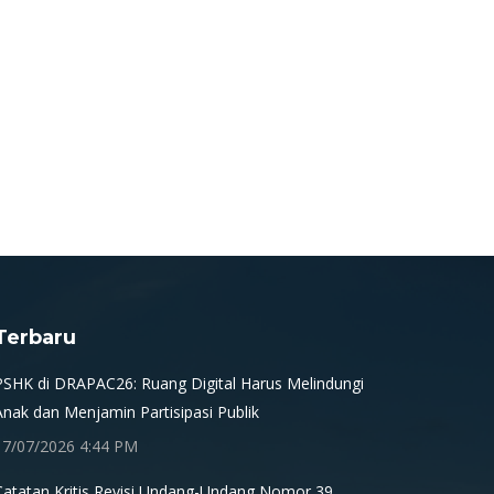
Terbaru
PSHK di DRAPAC26: Ruang Digital Harus Melindungi
Anak dan Menjamin Partisipasi Publik
17/07/2026 4:44 PM
Catatan Kritis Revisi Undang-Undang Nomor 39