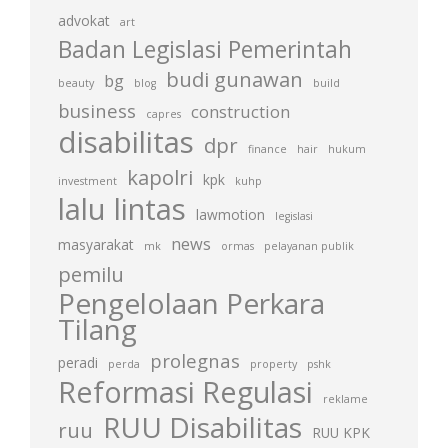
advokat
art
Badan Legislasi Pemerintah
budi gunawan
bg
beauty
blog
build
business
construction
capres
disabilitas
dpr
finance
hair
hukum
kapolri
kpk
investment
kuhp
lalu lintas
lawmotion
legislasi
news
masyarakat
mk
ormas
pelayanan publik
pemilu
Pengelolaan Perkara
Tilang
prolegnas
peradi
perda
property
pshk
Reformasi Regulasi
reklame
RUU Disabilitas
ruu
RUU KPK