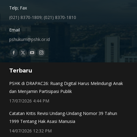
Telp; Fax
(021) 8370-1809; (021) 8370-1810
Email
pshukum@pshk.or.id
Find us on:
Facebook
X
YouTube
Instagram
page
page
page
page
Terbaru
opens
opens
opens
opens
in
in
in
in
PSHK di DRAPAC26: Ruang Digital Harus Melindungi Anak
new
new
new
new
dan Menjamin Partisipasi Publik
window
window
window
window
17/07/2026 4:44 PM
Catatan Kritis Revisi Undang-Undang Nomor 39 Tahun
1999 Tentang Hak Asasi Manusia
14/07/2026 12:32 PM