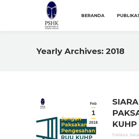
BERANDA
PUBLIKA
Yearly Archives:
2018
SIARA
Feb
PAKS
1
KUHP
2018
Publikasi
,
Siara