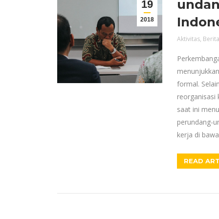
undan
19
Indon
2018
Aktivitas
,
Berit
Perkembangan
menunjukkan 
formal. Selai
reorganisasi 
saat ini men
perundang-und
kerja di baw
READ ART