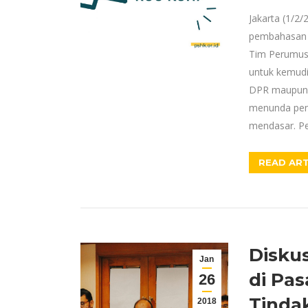
Jakarta (1/2/
pembahasan 
Tim Perumus 
untuk kemud
DPR maupun 
menunda pen
mendasar. Pe
READ ART
Disku
Jan
di Pas
26
Tinda
2018