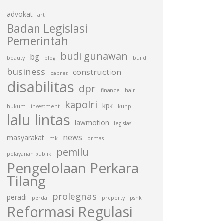
advokat
art
Badan Legislasi
Pemerintah
budi gunawan
bg
beauty
blog
build
business
construction
capres
disabilitas
dpr
finance
hair
kapolri
kpk
hukum
investment
kuhp
lalu lintas
lawmotion
legislasi
news
masyarakat
mk
ormas
pemilu
pelayanan publik
Pengelolaan Perkara
Tilang
prolegnas
peradi
perda
property
pshk
Reformasi Regulasi