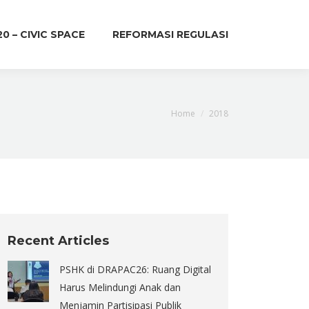
20 – CIVIC SPACE
REFORMASI REGULASI
You are here:
Home
2018
Recent Articles
PSHK di DRAPAC26: Ruang Digital
Harus Melindungi Anak dan
Menjamin Partisipasi Publik