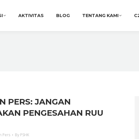
SI
AKTIVITAS
BLOG
TENTANG KAMI
C
N PERS: JANGAN
AKAN PENGESAHAN RUU
n Pers
By
PSHK