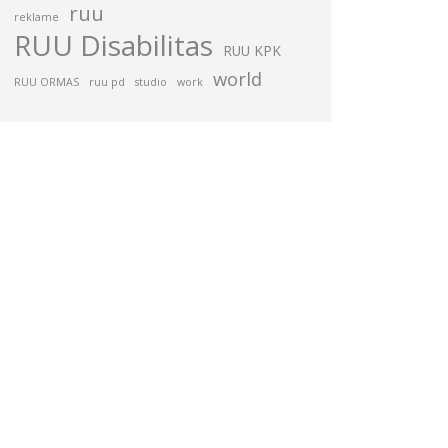
ruu
reklame
RUU Disabilitas
RUU KPK
world
RUU ORMAS
ruu pd
studio
work