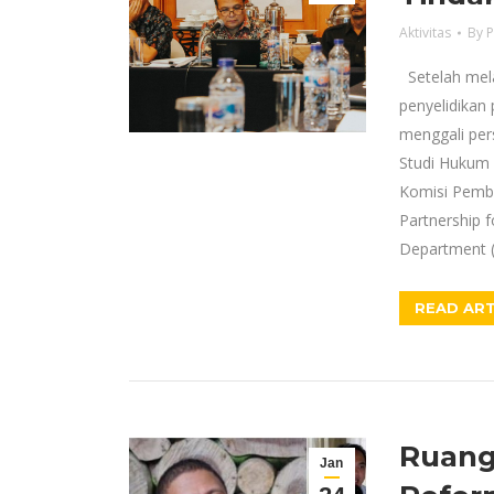
Aktivitas
By
P
Setelah mel
penyelidikan
menggali per
Studi Hukum 
Komisi Pembe
Partnership f
Department 
READ ART
Ruang
Jan