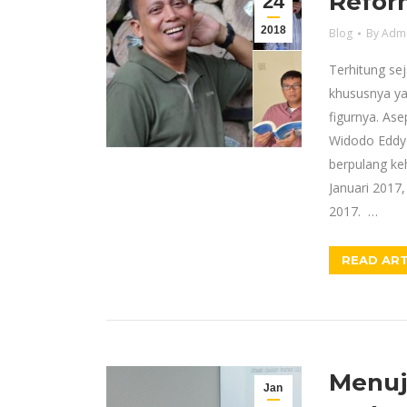
Refor
24
2018
Blog
By
Adm
Terhitung sej
khususnya ya
figurnya. As
Widodo Eddyo
berpulang ke
Januari 2017
2017. …
READ ART
Menuj
Jan