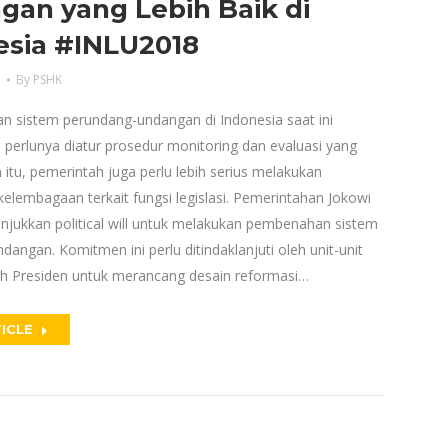
gan yang Lebih Baik di
esia #INLU2018
a
By
PSHK
 sistem perundang-undangan di Indonesia saat ini
perlunya diatur prosedur monitoring dan evaluasi yang
n itu, pemerintah juga perlu lebih serius melakukan
kelembagaan terkait fungsi legislasi. Pemerintahan Jokowi
unjukkan political will untuk melakukan pembenahan sistem
angan. Komitmen ini perlu ditindaklanjuti oleh unit-unit
ah Presiden untuk merancang desain reformasi…
ICLE