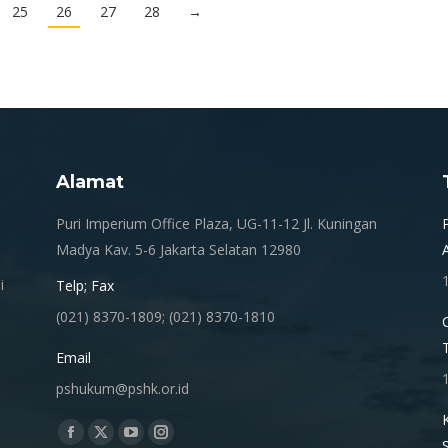
25
26
27
28
→
Alamat
.
Puri Imperium Office Plaza, UG-11-12 Jl. Kuningan
Madya Kav. 5-6 Jakarta Selatan 12980
i
Telp; Fax
(021) 8370-1809; (021) 8370-1810
Email
pshukum@pshk.or.id
Find us on:
Facebook
X
YouTube
Instagram